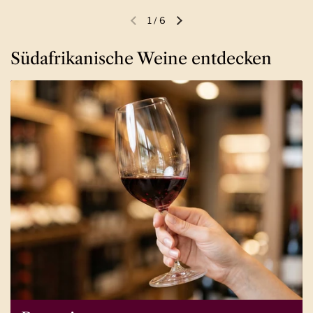
1
/
6
Vorherige Folie
Nächste Folie
Südafrikanische Weine entdecken