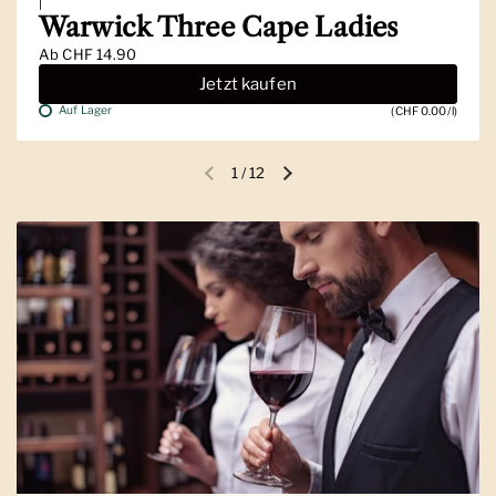
|
Warwick Three Cape Ladies
Ab
CHF 14.90
Jetzt kaufen
Auf Lager
(CHF 0.00/l)
1
/
12
Vorherige Folie
Nächste Folie