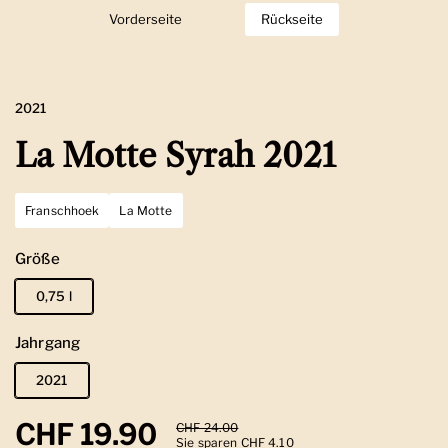
Vorderseite
Zeige Folie 1
Rückseite
Zeige Folie 2
2021
La Motte Syrah 2021
Franschhoek
La Motte
Größe
0,75 l
Jahrgang
2021
Regulärer Preis
CHF 19.90
Sale-Preis
CHF 24.00
Sie sparen CHF 4.10