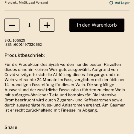
Preis inkl. MwSt., zzgl. Versand
Auf Lager
Anzahl
In den Warenkorb
SKU: 106629
ISBN: 6001497320552
Produktbeschrieb:
Für die Produktion des Syrah wurden nur die besten Parzellen
dieses ohnehin kleinen Weinguts ausgewählt. Aufgrund von
Covid verzögerte sich die Abfüllung dieses Jahrgangs und der
Wein verbrachte 24 Monate im Fass, verglichen mit der üblichen
14-monatigen Fassreifung für diesen Wein. Die sorgfältige
Auswahl und der zusätzliche Fassausbau führten zu einem Wein
mit außergewöhnlicher Tiefe und Komplexität. Die intensive
Brombeerfrucht wird durch Zigarren- und Kaffeearomen sowie
durch ausgeprägte Nuss- und Anisaromen ergänzt. Am Gaumen
ist er recht zurückhaltend mit Finesse im Abgang.
Share