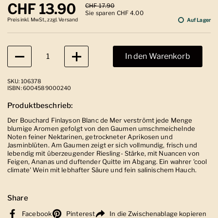
Regulärer Preis
CHF 13.90
Sale-Preis
CHF 17.90
Sie sparen CHF 4.00
Preis inkl. MwSt., zzgl. Versand
Auf Lager
Anzahl
In den Warenkorb
SKU: 106378
ISBN: 6004589000240
Produktbeschrieb:
Der Bouchard Finlayson Blanc de Mer verströmt jede Menge
blumige Aromen gefolgt von den Gaumen umschmeichelnde
Noten feiner Nektarinen, getrockneter Aprikosen und
Jasminblüten. Am Gaumen zeigt er sich vollmundig, frisch und
lebendig mit überzeugender Riesling- Stärke, mit Nuancen von
Feigen, Ananas und duftender Quitte im Abgang. Ein wahrer 'cool
climate' Wein mit lebhafter Säure und fein salinischem Hauch.
Share
Facebook
Pinterest
In die Zwischenablage kopieren