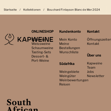
Startseite
/
Kollektionen
/
Bouchard Finlayson Blanc de Mer 2024
ONLINESHOP
Kundenkonto
Kontakt
Rotweine
Mein Konto
Öffnungszeite
Weissweine
Meine
Kontakt
Schaumweine
Bestellungen
Tasting-Sets
Wunschliste
Über uns
Dessert- &
Port-Weine
Kapweine
Südafrika
Team
Weingebiete
Jobs
Weingüter
Newsletter
Weinbewertungen
Reisen