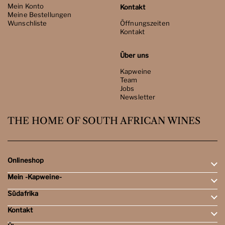
Mein Konto
Kontakt
Meine Bestellungen
Wunschliste
Öffnungszeiten
Kontakt
Über uns
Kapweine
Team
Jobs
Newsletter
THE HOME OF SOUTH AFRICAN WINES
Onlineshop
Mein -Kapweine-
Rotweine
Weissweine
Südafrika
Mein Konto
Schaumweine
Meine Bestellungen
Tasting-Sets
Kontakt
Weingebiete
Wunschliste
Dessert- & Port-Weine
Weingüter