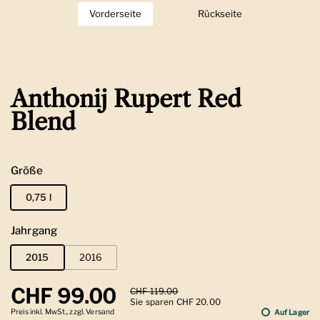
Vorderseite
Zeige Folie 1
Rückseite
Zeige Folie 2
Anthonij Rupert Red
Blend
Größe
0,75 l
Jahrgang
2015
2016
Regulärer Preis
CHF 99.00
Sale-Preis
CHF 119.00
Sie sparen CHF 20.00
Preis inkl. MwSt., zzgl. Versand
Auf Lager