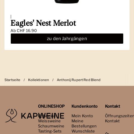
|
Eagles' Nest Merlot
Ab
CHF 16.90
zu den Jahrgängen
Startseite
/
Kollektionen
/
Anthonij Rupert Red Blend
ONLINESHOP
Kundenkonto
Kontakt
Rotweine
Mein Konto
Öffnungszeite
Weissweine
Meine
Kontakt
Schaumweine
Bestellungen
Tasting-Sets
Wunschliste