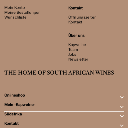
Mein Konto
Kontakt
Meine Bestellungen
Wunschliste
Öffnungszeiten
Kontakt
Über uns
Kapweine
Team
Jobs
Newsletter
THE HOME OF SOUTH AFRICAN WINES
Onlineshop
Mein -Kapweine-
Rotweine
Weissweine
Südafrika
Mein Konto
Schaumweine
Meine Bestellungen
Tasting-Sets
Kontakt
Weingebiete
Wunschliste
Dessert- & Port-Weine