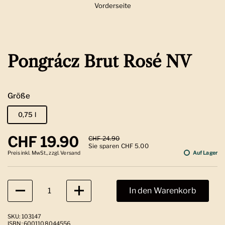
Vorderseite
Zeige Folie 1
Pongrácz Brut Rosé NV
Größe
0,75 l
Regulärer Preis
CHF 19.90
Sale-Preis
CHF 24.90
Sie sparen CHF 5.00
Preis inkl. MwSt., zzgl. Versand
Auf Lager
Anzahl
In den Warenkorb
SKU: 103147
ISBN: 6001108044556