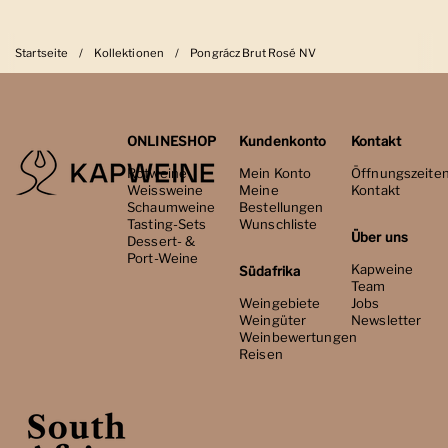
Startseite
/
Kollektionen
/
Pongrácz Brut Rosé NV
ONLINESHOP
Kundenkonto
Kontakt
Rotweine
Mein Konto
Öffnungszeite
Weissweine
Meine
Kontakt
Schaumweine
Bestellungen
Tasting-Sets
Wunschliste
Über uns
Dessert- &
Port-Weine
Kapweine
Südafrika
Team
Weingebiete
Jobs
Weingüter
Newsletter
Weinbewertungen
Reisen