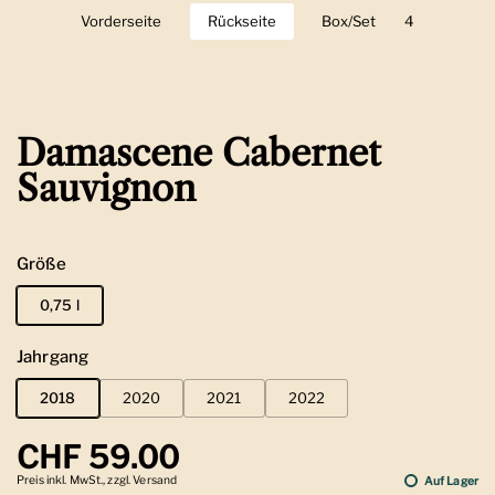
Vorderseite
Zeige Folie 1
Rückseite
Zeige Folie 2
Box/Set
Zeige Folie 3
4
Zeige Folie 
Damascene Cabernet
Sauvignon
Größe
0,75 l
Jahrgang
2018
2020
2021
2022
Regulärer Preis
CHF 59.00
Preis inkl. MwSt., zzgl. Versand
Auf Lager