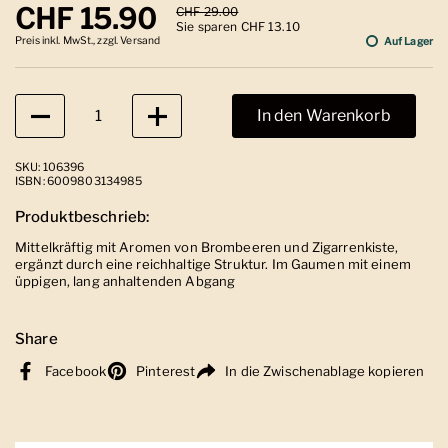
Regulärer Preis
CHF 15.90
Sale-Preis
CHF 29.00
Sie sparen CHF 13.10
Preis inkl. MwSt., zzgl. Versand
Auf Lager
Anzahl
In den Warenkorb
SKU: 106396
ISBN: 6009803134985
Produktbeschrieb:
Mittelkräftig mit Aromen von Brombeeren und Zigarrenkiste,
ergänzt durch eine reichhaltige Struktur. Im Gaumen mit einem
üppigen, lang anhaltenden Abgang
Share
Facebook
Pinterest
In die Zwischenablage kopieren