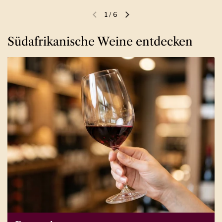
1
/
6
Vorherige Folie
Nächste Folie
Südafrikanische Weine entdecken