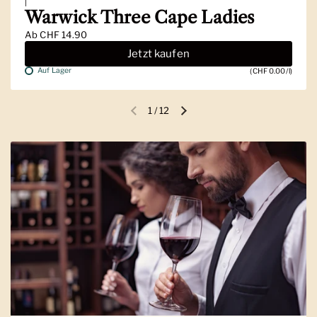
|
Warwick Three Cape Ladies
Ab
CHF 14.90
Jetzt kaufen
Auf Lager
(CHF 0.00/l)
1
/
12
Vorherige Folie
Nächste Folie