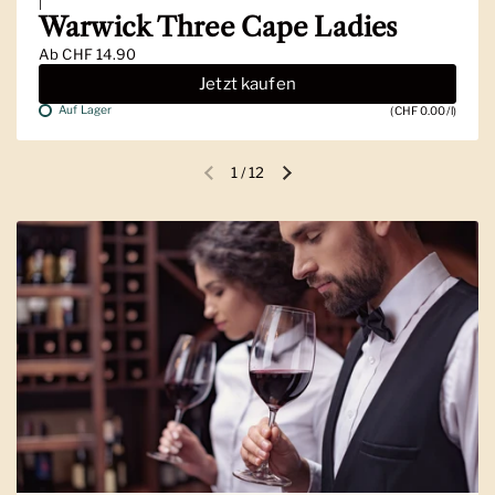
|
Warwick Three Cape Ladies
Ab
CHF 14.90
Jetzt kaufen
Auf Lager
(CHF 0.00/l)
1
/
12
Vorherige Folie
Nächste Folie