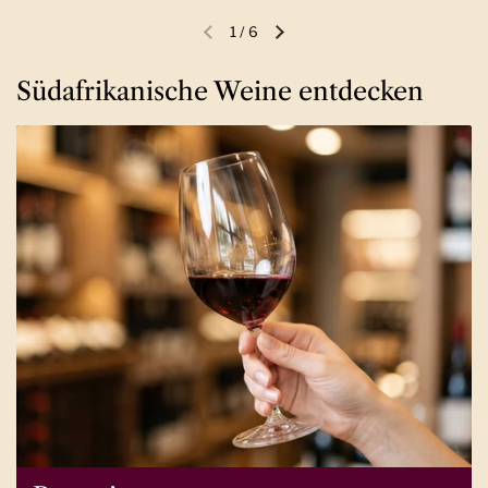
1
/
6
Vorherige Folie
Nächste Folie
Südafrikanische Weine entdecken