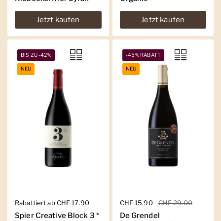
Jetzt kaufen
Jetzt kaufen
BIS ZU -42%
-45% RABATT
NEU
NEU
Regulärer Preis
Rabattiert ab CHF 17.90
Regulärer Preis
CHF 15.90
Sale-Preis
CHF 29.00
Spier Creative Block 3 *
De Grendel