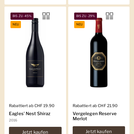
BIS ZU -45%
BIS ZU -29%
NEU
NEU
Regulärer Preis
Rabattiert ab CHF 19.90
Regulärer Preis
Rabattiert ab CHF 21.90
Eagles' Nest Shiraz
Vergelegen Reserve
Merlot
2016
Jetzt kaufen
Jetzt kaufen