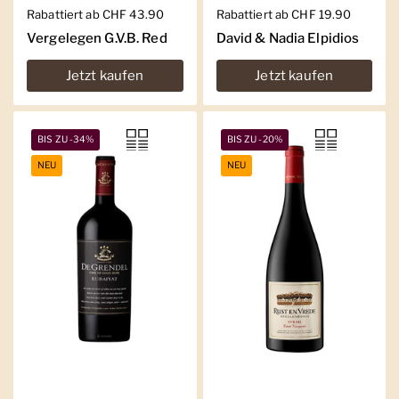
Regulärer Preis
Rabattiert ab CHF 43.90
Regulärer Preis
Rabattiert ab CHF 19.90
Vergelegen G.V.B. Red
David & Nadia Elpidios
Jetzt kaufen
Jetzt kaufen
BIS ZU -34%
BIS ZU -20%
NEU
NEU