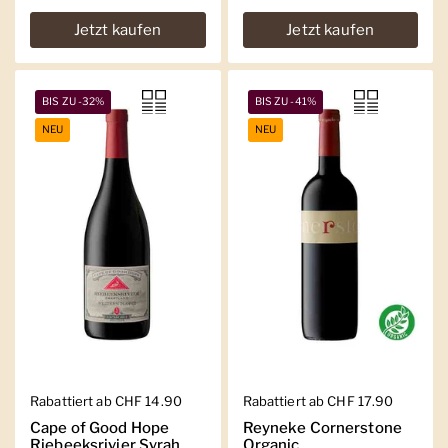
Jetzt kaufen
Jetzt kaufen
BIS ZU -32%
BIS ZU -41%
NEU
NEU
Regulärer Preis
Rabattiert ab CHF 14.90
Regulärer Preis
Rabattiert ab CHF 17.90
Cape of Good Hope
Reyneke Cornerstone
Riebeeksrivier Syrah
Organic