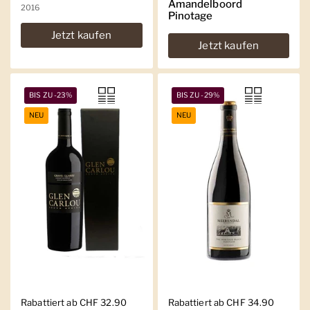
Amandelboord
2016
Pinotage
Jetzt kaufen
Jetzt kaufen
BIS ZU -23%
BIS ZU -29%
NEU
NEU
Regulärer Preis
Rabattiert ab CHF 32.90
Regulärer Preis
Rabattiert ab CHF 34.90