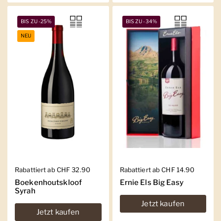
BIS ZU -25%
BIS ZU -34%
NEU
Regulärer Preis
Rabattiert ab CHF 32.90
Regulärer Preis
Rabattiert ab CHF 14.90
Boekenhoutskloof
Ernie Els Big Easy
Syrah
Jetzt kaufen
Jetzt kaufen