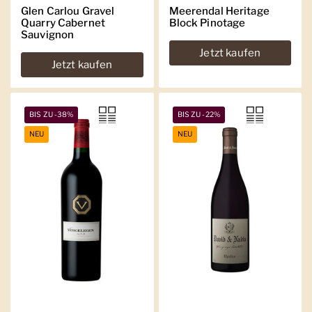
Glen Carlou Gravel
Meerendal Heritage
Quarry Cabernet
Block Pinotage
Sauvignon
Jetzt kaufen
Jetzt kaufen
BIS ZU -38%
BIS ZU -22%
NEU
NEU