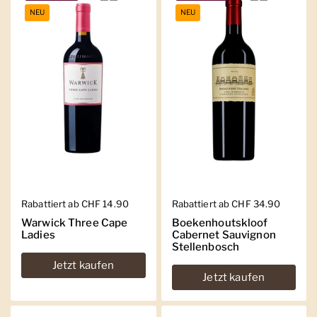
NEU
NEU
Regulärer Preis
Rabattiert ab CHF 14.90
Regulärer Preis
Rabattiert ab CHF 34.90
Warwick Three Cape
Boekenhoutskloof
Ladies
Cabernet Sauvignon
Stellenbosch
Jetzt kaufen
Jetzt kaufen