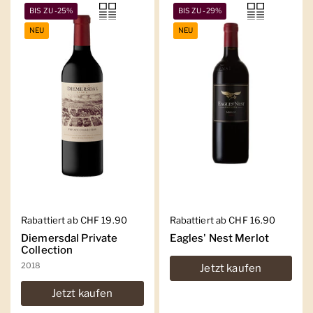
BIS ZU -25%
BIS ZU -29%
NEU
NEU
Regulärer Preis
Rabattiert ab CHF 19.90
Regulärer Preis
Rabattiert ab CHF 16.90
Diemersdal Private
Eagles' Nest Merlot
Collection
2018
Jetzt kaufen
Jetzt kaufen