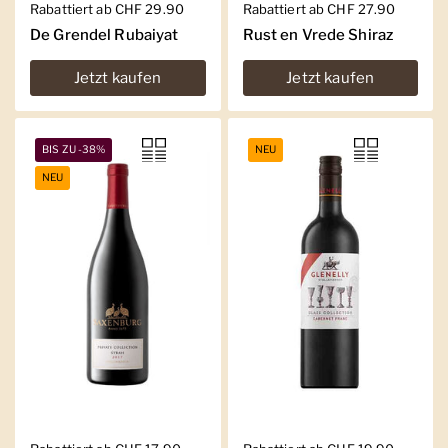
Regulärer Preis
Rabattiert ab CHF 29.90
Regulärer Preis
Rabattiert ab CHF 27.90
De Grendel Rubaiyat
Rust en Vrede Shiraz
Jetzt kaufen
Jetzt kaufen
BIS ZU -38%
NEU
NEU