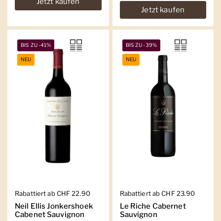
Jetzt kaufen
Jetzt kaufen
BIS ZU -41%
BIS ZU -39%
NEU
NEU
Regulärer Preis
Rabattiert ab CHF 22.90
Regulärer Preis
Rabattiert ab CHF 23.90
Neil Ellis Jonkershoek
Le Riche Cabernet
Cabenet Sauvignon
Sauvignon