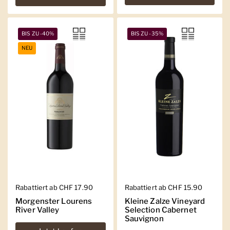
BIS ZU -40%
BIS ZU -35%
NEU
Regulärer Preis
Rabattiert ab CHF 17.90
Regulärer Preis
Rabattiert ab CHF 15.90
Morgenster Lourens
Kleine Zalze Vineyard
River Valley
Selection Cabernet
Sauvignon