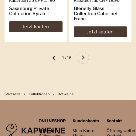
Regulärer Preis
Rabattiert ab CHF 17.90
Regulärer Preis
Rabattiert ab CHF 19.90
Saxenburg Private
Glenelly Glass
Collection Syrah
Collection Cabernet
Franc
Jetzt kaufen
Jetzt kaufen
Weiter
1 / 16
Zurück
Startseite
/
Kollektionen
/
Rotweine
ONLINESHOP
Kundenkonto
Kontakt
Rotweine
Mein Konto
Öffnungszeite
Weissweine
Meine
Kontakt