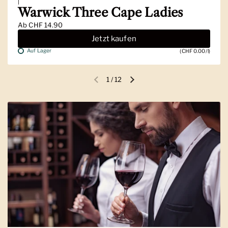
|
Warwick Three Cape Ladies
Ab
CHF 14.90
Jetzt kaufen
Auf Lager
(CHF 0.00/l)
1
/
12
Vorherige Folie
Nächste Folie