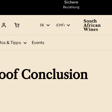
Sichere
Bezahlung
Warenkorb öffnen
Gesamtbetrag:
Sprache
DE
Land/Region
(CHF)
fos & Tipps
Events
oof Conclusion