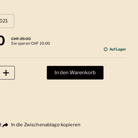
021
 Preis
0
Sale-Preis
CHF 39.00
Sie sparen CHF 10.00
Auf Lager
In den Warenkorb
t
In die Zwischenablage kopieren