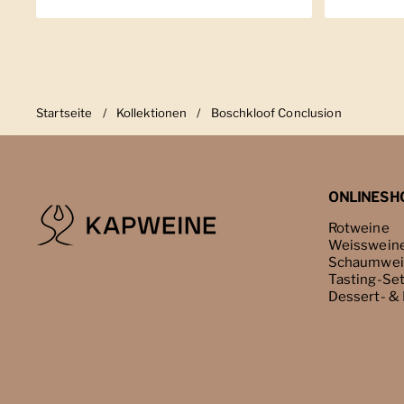
Startseite
/
Kollektionen
/
Boschkloof Conclusion
ONLINESH
Rotweine
Weisswein
Schaumwei
Tasting-Se
Dessert- &