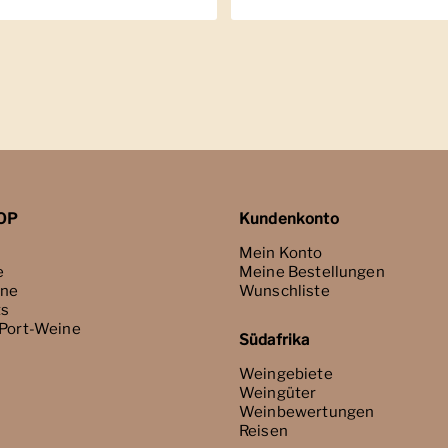
OP
Kundenkonto
Mein Konto
e
Meine Bestellungen
ne
Wunschliste
ts
 Port-Weine
Südafrika
Weingebiete
Weingüter
Weinbewertungen
Reisen