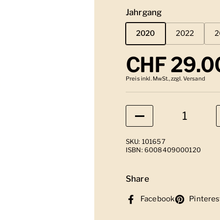
Jahrgang
2020
2022
2
Regulärer
CHF 29.0
Preis inkl. MwSt., zzgl. Versand
Anzahl
SKU: 101657
ISBN: 6008409000120
Share
Facebook
Pinteres