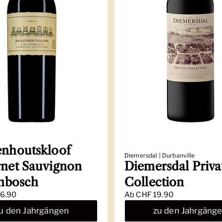
nhoutskloof
Diemersdal | Durbanville
net Sauvignon
Diemersdal Priva
enbosch
Collection
6.90
Ab
CHF 19.90
u den Jahrgängen
zu den Jahrgäng