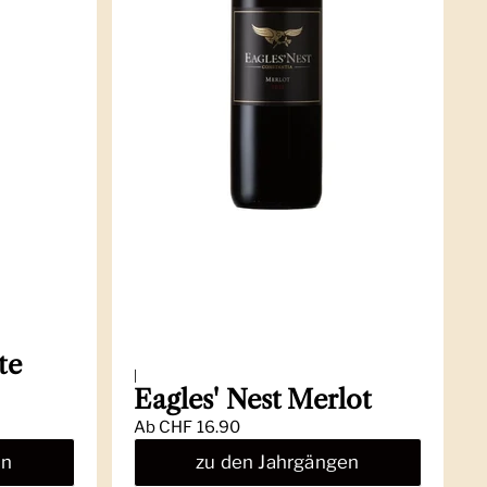
te
|
Eagles' Nest Merlot
Ab
CHF 16.90
en
zu den Jahrgängen