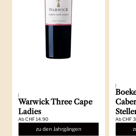
|
Boeke
|
Warwick Three Cape
Caber
Ladies
Stell
Ab
CHF 14.90
Ab
CHF 3
zu den Jahrgängen
z