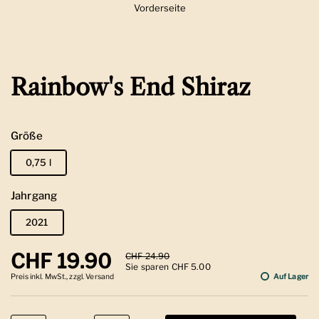
Vorderseite
Zeige Folie 1
Rainbow's End Shiraz
Größe
0,75 l
Jahrgang
2021
Regulärer Preis
CHF 19.90
Sale-Preis
CHF 24.90
Sie sparen CHF 5.00
Preis inkl. MwSt., zzgl. Versand
Auf Lager