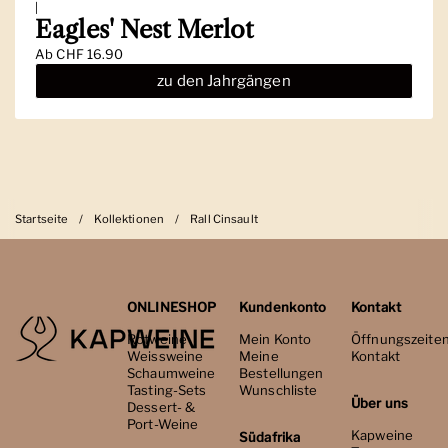
|
Eagles' Nest Merlot
Ab
CHF 16.90
zu den Jahrgängen
Startseite
/
Kollektionen
/
Rall Cinsault
ONLINESHOP
Kundenkonto
Kontakt
Rotweine
Mein Konto
Öffnungszeite
Weissweine
Meine
Kontakt
Schaumweine
Bestellungen
Tasting-Sets
Wunschliste
Über uns
Dessert- &
Port-Weine
Kapweine
Südafrika