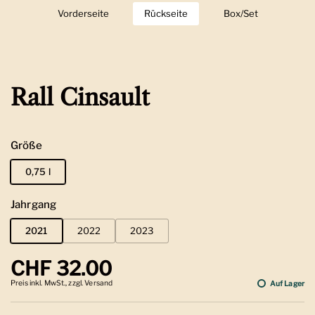
Vorderseite
Zeige Folie 1
Rückseite
Zeige Folie 2
Box/Set
Zeige Folie 3
Rall Cinsault
Größe
0,75 l
Jahrgang
2021
2022
2023
Regulärer Preis
CHF 32.00
Preis inkl. MwSt., zzgl. Versand
Auf Lager