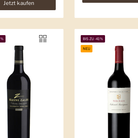
Jetzt kaufen
5%
BIS ZU -41%
NEU