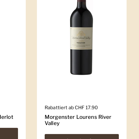
Regulärer Preis
Rabattiert ab CHF 17.90
erlot
Morgenster Lourens River
Valley