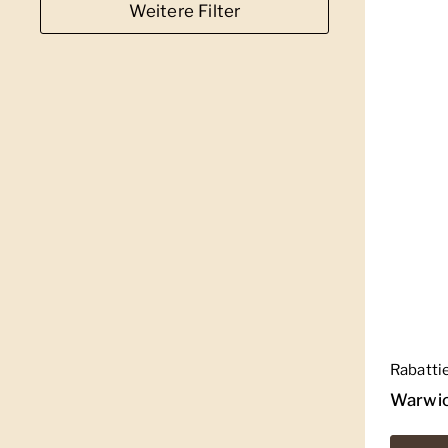
Weitere Filter
Regulär
Rabatti
Warwic