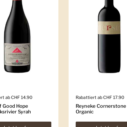
er Preis
ert ab CHF 14.90
Regulärer Preis
Rabattiert ab CHF 17.90
f Good Hope
Reyneke Cornerstone
ksrivier Syrah
Organic