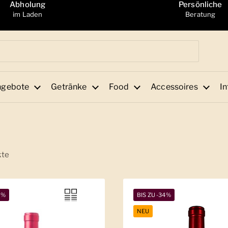
Abholung
Persönliche
im Laden
Beratung
ngebote
Getränke
Food
Accessoires
In
kte
2%
BIS ZU -34%
NEU