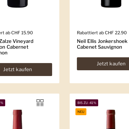
er Preis
ert ab CHF 15.90
Regulärer Preis
Rabattiert ab CHF 22.90
 Zalze Vineyard
Neil Ellis Jonkershoek
ion Cabernet
Cabenet Sauvignon
non
Jetzt kaufen
Jetzt kaufen
2%
BIS ZU -41%
NEU