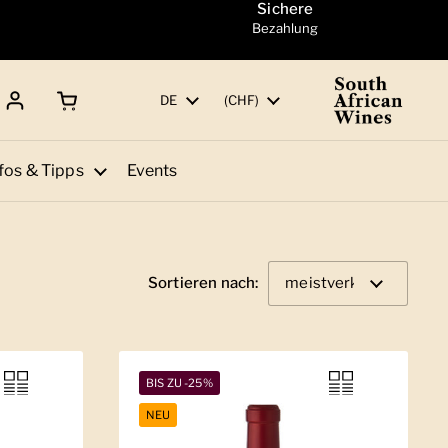
Sichere
Bezahlung
Warenkorb öffnen
Gesamtbetrag:
Sprache
DE
Land/Region
(CHF)
fos & Tipps
Events
Sortieren nach:
BIS ZU -25%
NEU