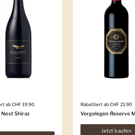
er Preis
ert ab CHF 19.90
Regulärer Preis
Rabattiert ab CHF 21.90
 Nest Shiraz
Vergelegen Reserve M
Jetzt kaufen