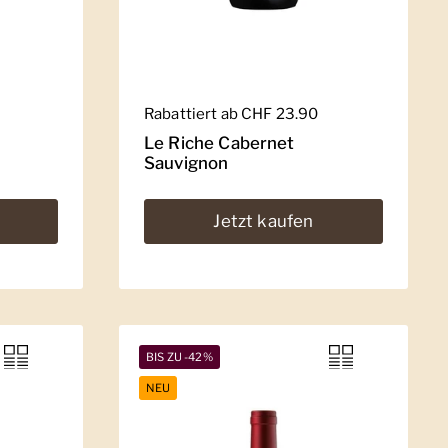
Regulärer Preis
Rabattiert ab CHF 23.90
Le Riche Cabernet
Sauvignon
Jetzt kaufen
BIS ZU -42%
NEU