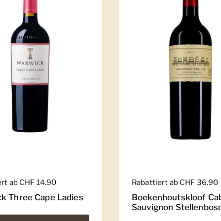
er Preis
ert ab CHF 14.90
Regulärer Preis
Rabattiert ab CHF 36.90
k Three Cape Ladies
Boekenhoutskloof Ca
Sauvignon Stellenbos