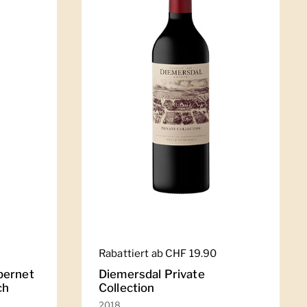
Regulärer Preis
Rabattiert ab CHF 19.90
bernet
Diemersdal Private
ch
Collection
2018