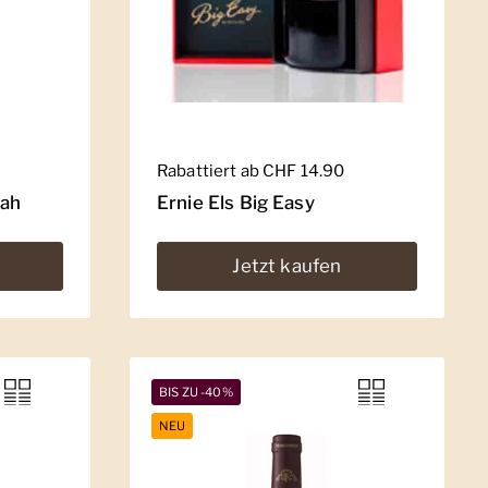
Regulärer Preis
Rabattiert ab CHF 14.90
rah
Ernie Els Big Easy
Jetzt kaufen
BIS ZU -40%
NEU