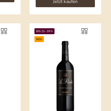
Jetzt kaufen
BIS ZU -39%
NEU