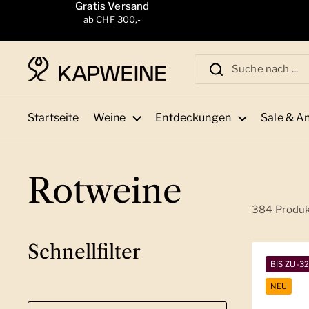
Zum Inhalt springen
Gratis Versand
ab CHF 300,-
Startseite
Weine
Entdeckungen
Sale & A
Rotweine
384 Produ
Schnellfilter
BIS ZU -3
NEU