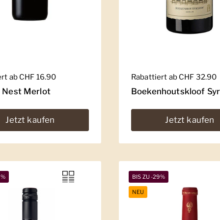
er Preis
ert ab CHF 16.90
Regulärer Preis
Rabattiert ab CHF 32.90
' Nest Merlot
Boekenhoutskloof Sy
Jetzt kaufen
Jetzt kaufen
5%
BIS ZU -29%
NEU