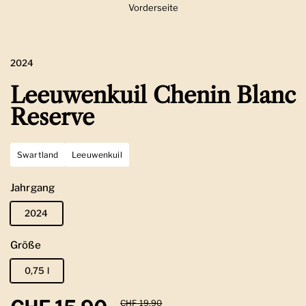
Vorderseite
Zeige Folie 1
2024
Leeuwenkuil Chenin Blanc
Reserve
Swartland
Leeuwenkuil
Jahrgang
2024
Größe
0,75 l
Sale-Preis
CHF 19.90