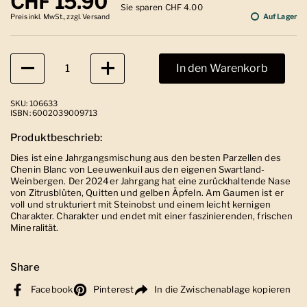
Regulärer Preis
CHF 15.90
Sie sparen CHF 4.00
Preis inkl. MwSt., zzgl. Versand
Auf Lager
Anzahl
In den Warenkorb
SKU: 106633
ISBN: 6002039009713
Produktbeschrieb:
Dies ist eine Jahrgangsmischung aus den besten Parzellen des
Chenin Blanc von Leeuwenkuil aus den eigenen Swartland-
Weinbergen. Der 2024er Jahrgang hat eine zurückhaltende Nase
von Zitrusblüten, Quitten und gelben Äpfeln. Am Gaumen ist er
voll und strukturiert mit Steinobst und einem leicht kernigen
Charakter. Charakter und endet mit einer faszinierenden, frischen
Mineralität.
Share
Facebook
Pinterest
In die Zwischenablage kopieren