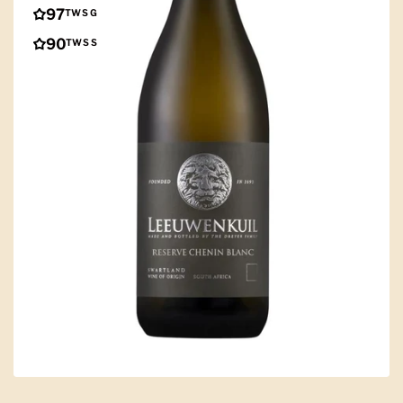
97
TWS G
90
TWS S