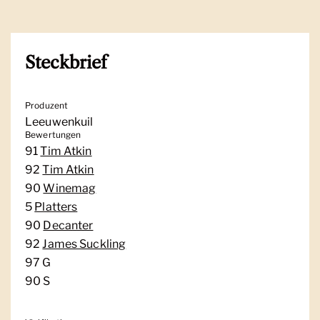
Steckbrief
Produzent
Leeuwenkuil
Bewertungen
91
Tim Atkin
92
Tim Atkin
90
Winemag
5
Platters
90
Decanter
92
James Suckling
97 G
90 S