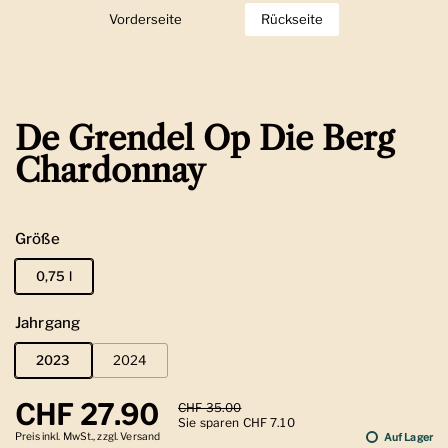
Vorderseite
Zeige Folie 1
Rückseite
Zeige Folie 2
De Grendel Op Die Berg
Chardonnay
Größe
0,75 l
Jahrgang
2023
2024
Regulärer Preis
CHF 27.90
Sale-Preis
CHF 35.00
Sie sparen CHF 7.10
Preis inkl. MwSt., zzgl. Versand
Auf Lager