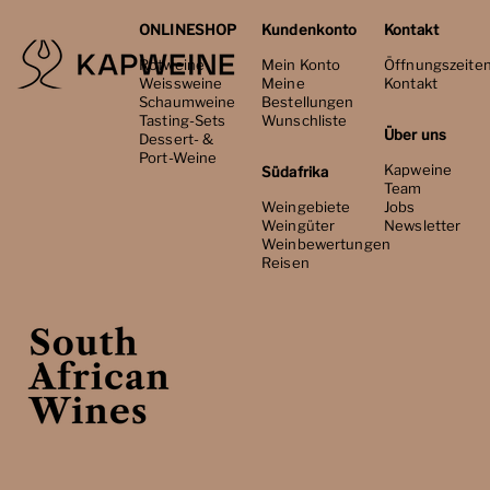
ONLINESHOP
Kundenkonto
Kontakt
Rotweine
Mein Konto
Öffnungszeite
Weissweine
Meine
Kontakt
Schaumweine
Bestellungen
Tasting-Sets
Wunschliste
Über uns
Dessert- &
Port-Weine
Kapweine
Südafrika
Team
Weingebiete
Jobs
Weingüter
Newsletter
Weinbewertungen
Reisen