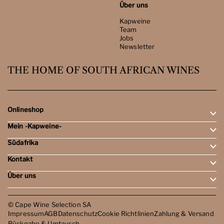
Über uns
Kapweine
Team
Jobs
Newsletter
THE HOME OF SOUTH AFRICAN WINES
Onlineshop
Mein -Kapweine-
Rotweine
Weissweine
Südafrika
Mein Konto
Schaumweine
Meine Bestellungen
Tasting-Sets
Kontakt
Weingebiete
Wunschliste
Dessert- & Port-Weine
Weingüter
Über uns
Öffnungszeiten
Weinbewertungen
Kontakt
Reisen
Kapweine
Team
© Cape Wine Selection SA
Jobs
Impressum
AGB
Datenschutz
Cookie Richtlinien
Zahlung & Versand
Newsletter
Rückgabe & Umtausch