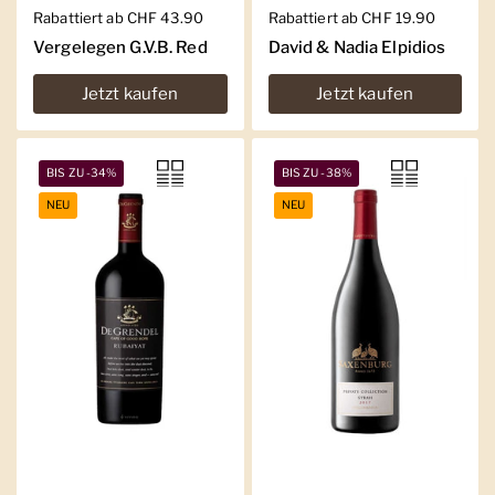
Regulärer Preis
Rabattiert ab CHF 43.90
Regulärer Preis
Rabattiert ab CHF 19.90
Vergelegen G.V.B. Red
David & Nadia Elpidios
Jetzt kaufen
Jetzt kaufen
BIS ZU -34%
BIS ZU -38%
NEU
NEU