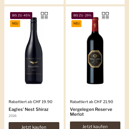
BIS ZU -45%
BIS ZU -29%
NEU
NEU
Regulärer Preis
Rabattiert ab CHF 19.90
Regulärer Preis
Rabattiert ab CHF 21.90
Eagles' Nest Shiraz
Vergelegen Reserve
Merlot
2016
Jetzt kaufen
Jetzt kaufen