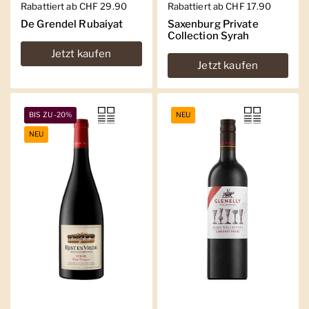
Regulärer Preis
Rabattiert ab CHF 29.90
Regulärer Preis
Rabattiert ab CHF 17.90
De Grendel Rubaiyat
Saxenburg Private
Collection Syrah
Jetzt kaufen
Jetzt kaufen
BIS ZU -20%
NEU
NEU