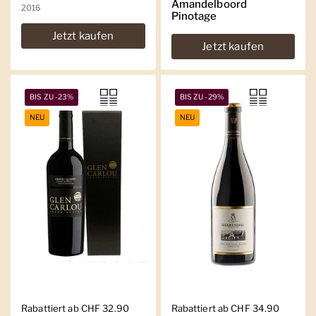
Amandelboord
2016
Pinotage
Jetzt kaufen
Jetzt kaufen
BIS ZU -23%
BIS ZU -29%
NEU
NEU
Regulärer Preis
Rabattiert ab CHF 32.90
Regulärer Preis
Rabattiert ab CHF 34.90