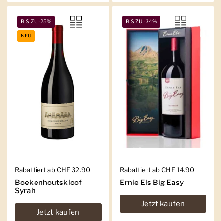
BIS ZU -25%
BIS ZU -34%
NEU
Regulärer Preis
Rabattiert ab CHF 32.90
Regulärer Preis
Rabattiert ab CHF 14.90
Boekenhoutskloof
Ernie Els Big Easy
Syrah
Jetzt kaufen
Jetzt kaufen