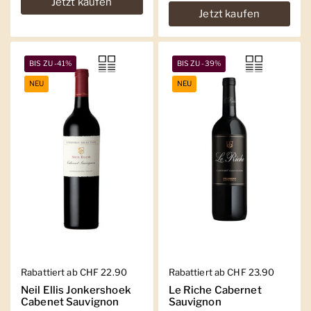
Jetzt kaufen
Jetzt kaufen
BIS ZU -41%
BIS ZU -39%
NEU
NEU
Regulärer Preis
Rabattiert ab CHF 22.90
Regulärer Preis
Rabattiert ab CHF 23.90
Neil Ellis Jonkershoek
Le Riche Cabernet
Cabenet Sauvignon
Sauvignon