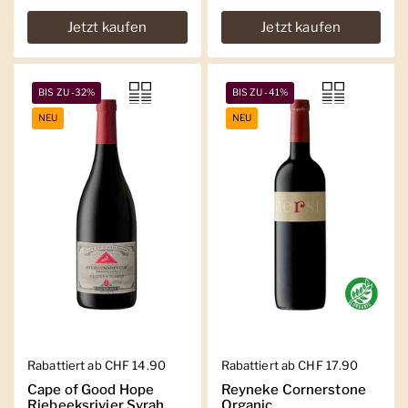
Jetzt kaufen
Jetzt kaufen
BIS ZU -32%
BIS ZU -41%
NEU
NEU
Regulärer Preis
Rabattiert ab CHF 14.90
Regulärer Preis
Rabattiert ab CHF 17.90
Cape of Good Hope
Reyneke Cornerstone
Riebeeksrivier Syrah
Organic