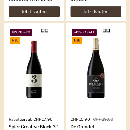
Jetzt kaufen
Jetzt kaufen
BIS ZU -42%
-45% RABATT
NEU
NEU
Regulärer Preis
Rabattiert ab CHF 17.90
Regulärer Preis
CHF 15.90
Sale-Preis
CHF 29.00
Spier Creative Block 3 *
De Grendel