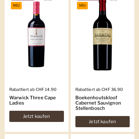
NEU
NEU
Regulärer Preis
Rabattiert ab CHF 14.90
Regulärer Preis
Rabattiert ab CHF 36.90
Warwick Three Cape
Boekenhoutskloof
Ladies
Cabernet Sauvignon
Stellenbosch
Jetzt kaufen
Jetzt kaufen