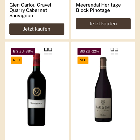
Glen Carlou Gravel
Meerendal Heritage
Quarry Cabernet
Block Pinotage
Sauvignon
Jetzt kaufen
Jetzt kaufen
BIS ZU -38%
BIS ZU -22%
NEU
NEU