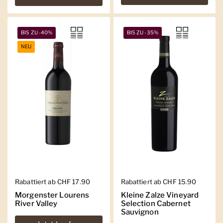
BIS ZU -40%
BIS ZU -35%
NEU
Regulärer Preis
Rabattiert ab CHF 17.90
Regulärer Preis
Rabattiert ab CHF 15.90
Morgenster Lourens
Kleine Zalze Vineyard
River Valley
Selection Cabernet
Sauvignon