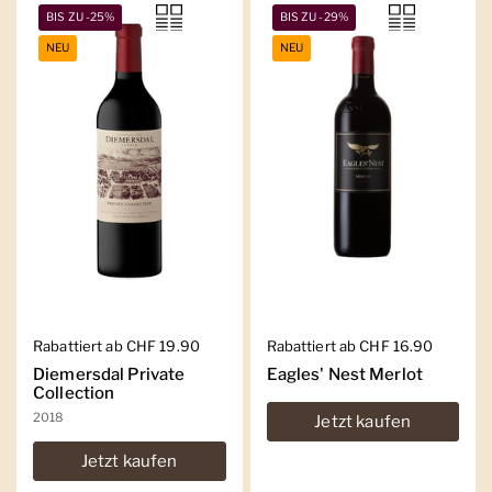
BIS ZU -25%
BIS ZU -29%
NEU
NEU
Regulärer Preis
Rabattiert ab CHF 19.90
Regulärer Preis
Rabattiert ab CHF 16.90
Diemersdal Private
Eagles' Nest Merlot
Collection
2018
Jetzt kaufen
Jetzt kaufen