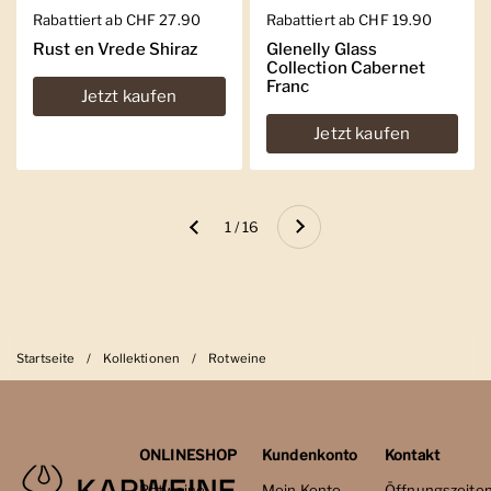
Regulärer Preis
Rabattiert ab CHF 27.90
Regulärer Preis
Rabattiert ab CHF 19.90
Rust en Vrede Shiraz
Glenelly Glass
Collection Cabernet
Franc
Jetzt kaufen
Jetzt kaufen
Weiter
1 / 16
Zurück
Startseite
/
Kollektionen
/
Rotweine
ONLINESHOP
Kundenkonto
Kontakt
Rotweine
Mein Konto
Öffnungszeite