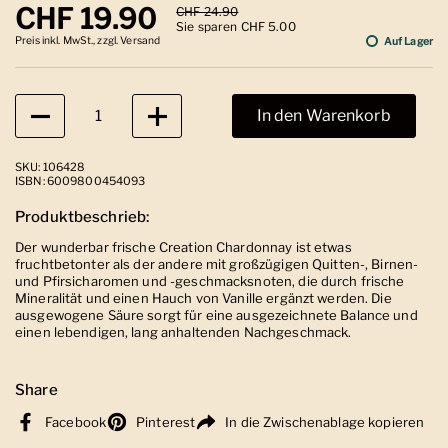
Regulärer Preis
CHF 19.90
Sale-Preis
CHF 24.90
Sie sparen CHF 5.00
Preis inkl. MwSt., zzgl. Versand
Auf Lager
Anzahl
In den Warenkorb
SKU: 106428
ISBN: 6009800454093
Produktbeschrieb:
Der wunderbar frische Creation Chardonnay ist etwas
fruchtbetonter als der andere mit großzügigen Quitten-, Birnen-
und Pfirsicharomen und -geschmacksnoten, die durch frische
Mineralität und einen Hauch von Vanille ergänzt werden. Die
ausgewogene Säure sorgt für eine ausgezeichnete Balance und
einen lebendigen, lang anhaltenden Nachgeschmack.
Share
Facebook
Pinterest
In die Zwischenablage kopieren