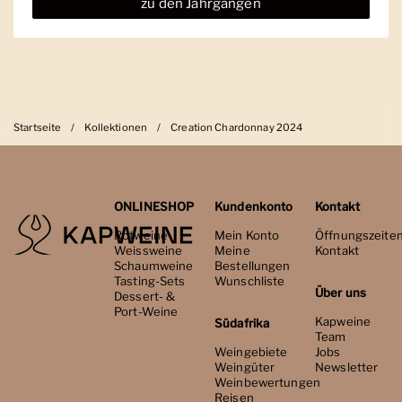
zu den Jahrgängen
Startseite
/
Kollektionen
/
Creation Chardonnay 2024
ONLINESHOP
Kundenkonto
Kontakt
Rotweine
Mein Konto
Öffnungszeite
Weissweine
Meine
Kontakt
Schaumweine
Bestellungen
Tasting-Sets
Wunschliste
Über uns
Dessert- &
Port-Weine
Kapweine
Südafrika
Team
Weingebiete
Jobs
Weingüter
Newsletter
Weinbewertungen
Reisen