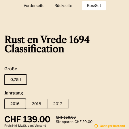
Vorderseite
Zeige Folie 1
Rückseite
Zeige Folie 2
Box/Set
Zeige Folie 3
Rust en Vrede 1694
Classification
Größe
0,75 l
Jahrgang
2016
2018
2017
Regulärer Preis
CHF 139.00
Sale-Preis
CHF 159.00
Sie sparen CHF 20.00
Preis inkl. MwSt., zzgl. Versand
Geringer Bestand