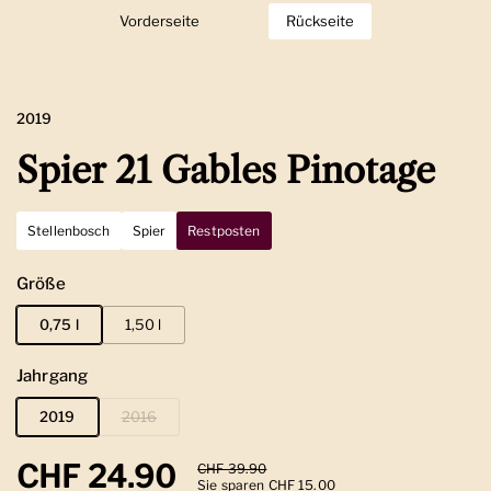
Vorderseite
Zeige Folie 1
Rückseite
Zeige Folie 2
2019
Spier 21 Gables Pinotage
Stellenbosch
Spier
Restposten
Größe
0,75 l
1,50 l
Jahrgang
2019
2016
Regulärer Preis
CHF 24.90
Sale-Preis
CHF 39.90
Sie sparen CHF 15.00