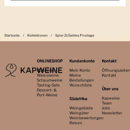
Startseite
/
Kollektionen
/
Spier 21 Gables Pinotage
ONLINESHOP
Kundenkonto
Kontakt
Rotweine
Mein Konto
Öffnungszeite
Weissweine
Meine
Kontakt
Schaumweine
Bestellungen
Tasting-Sets
Wunschliste
Über uns
Dessert- &
Port-Weine
Kapweine
Südafrika
Team
Weingebiete
Jobs
Weingüter
Newsletter
Weinbewertungen
Reisen