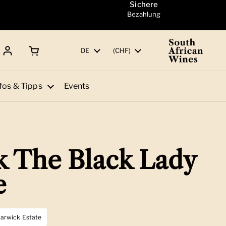
Sichere
Bezahlung
Warenkorb öffnen
Gesamtbetrag:
Sprache
DE
Land/Region
(CHF)
fos & Tipps
Events
 The Black Lady
e
arwick Estate