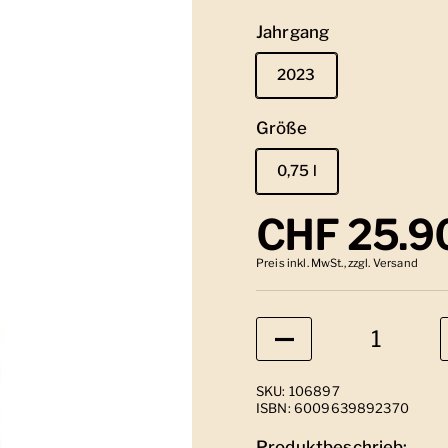
Jahrgang
2023
Größe
0,75 l
Regulärer
CHF 25.9
Preis inkl. MwSt., zzgl. Versand
Anzahl
SKU: 106897
ISBN: 6009639892370
Produktbeschrieb: