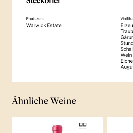
Steckbrief
Produzent
Vinifik
Warwick Estate
Erzeu
Traub
Gärun
Stund
Schal
Wein 
Eiche
Augus
Ähnliche Weine