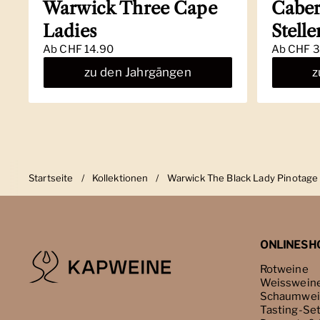
Warwick Three Cape
Caber
Ladies
Stell
Ab
CHF 14.90
Ab
CHF 3
zu den Jahrgängen
z
Startseite
/
Kollektionen
/
Warwick The Black Lady Pinotage
ONLINESH
Rotweine
Weisswein
Schaumwei
Tasting-Se