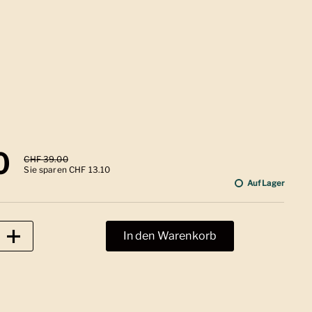
 Preis
0
Sale-Preis
CHF 39.00
Sie sparen CHF 13.10
Auf Lager
In den Warenkorb