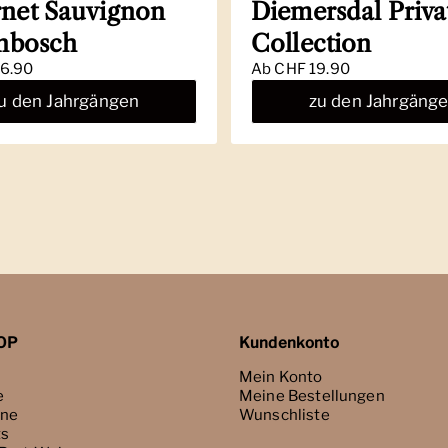
net Sauvignon
Diemersdal Priva
enbosch
Collection
6.90
Ab
CHF 19.90
u den Jahrgängen
zu den Jahrgäng
OP
Kundenkonto
Mein Konto
e
Meine Bestellungen
ne
Wunschliste
ts