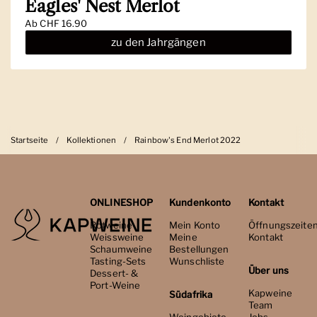
Eagles' Nest Merlot
Ab
CHF 16.90
zu den Jahrgängen
Startseite
/
Kollektionen
/
Rainbow's End Merlot 2022
ONLINESHOP
Kundenkonto
Kontakt
Rotweine
Mein Konto
Öffnungszeite
Weissweine
Meine
Kontakt
Schaumweine
Bestellungen
Tasting-Sets
Wunschliste
Über uns
Dessert- &
Port-Weine
Kapweine
Südafrika
Team
Weingebiete
Jobs