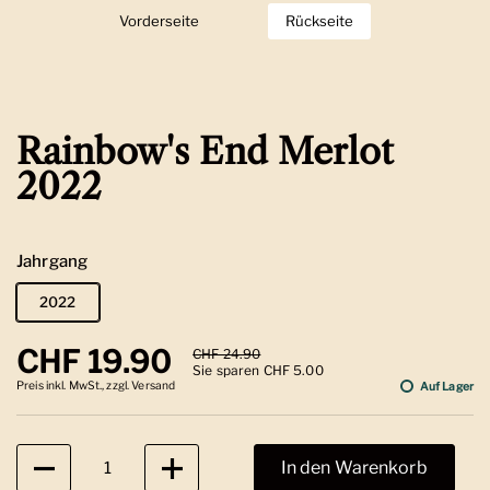
Vorderseite
Zeige Folie 1
Rückseite
Zeige Folie 2
Rainbow's End Merlot
2022
Jahrgang
2022
Regulärer Preis
CHF 19.90
Sale-Preis
CHF 24.90
Sie sparen CHF 5.00
Preis inkl. MwSt., zzgl. Versand
Auf Lager
Anzahl
In den Warenkorb