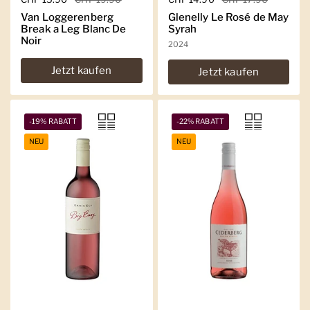
Van Loggerenberg
Glenelly Le Rosé de May
Break a Leg Blanc De
Syrah
Noir
2024
Jetzt kaufen
Jetzt kaufen
-19% RABATT
-22% RABATT
NEU
NEU