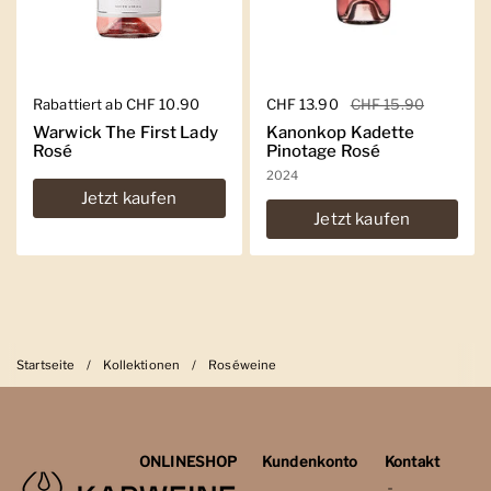
Regulärer Preis
Rabattiert ab CHF 10.90
Regulärer Preis
CHF 13.90
Sale-Preis
CHF 15.90
Warwick The First Lady
Kanonkop Kadette
Rosé
Pinotage Rosé
2024
Jetzt kaufen
Jetzt kaufen
Startseite
/
Kollektionen
/
Roséweine
ONLINESHOP
Kundenkonto
Kontakt