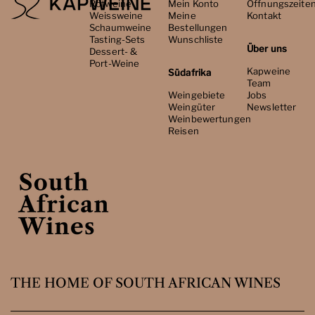
Rotweine
Mein Konto
Öffnungszeite
Weissweine
Meine
Kontakt
Schaumweine
Bestellungen
Tasting-Sets
Wunschliste
Über uns
Dessert- &
Port-Weine
Kapweine
Südafrika
Team
Weingebiete
Jobs
Weingüter
Newsletter
Weinbewertungen
Reisen
THE HOME OF SOUTH AFRICAN WINES