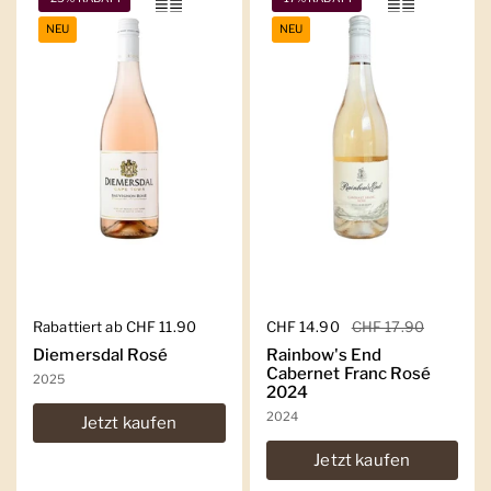
NEU
NEU
Regulärer Preis
Rabattiert ab CHF 11.90
Regulärer Preis
CHF 14.90
Sale-Preis
CHF 17.90
Diemersdal Rosé
Rainbow's End
Cabernet Franc Rosé
2025
2024
2024
Jetzt kaufen
Jetzt kaufen