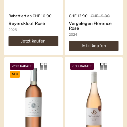
Regulärer Preis
Rabattiert ab CHF 10.90
Regulärer Preis
CHF 12.90
Sale-Preis
CHF 19.90
Beyerskloof Rosé
Vergelegen Florence
Rosé
2025
2024
Jetzt kaufen
Jetzt kaufen
-20% RABATT
-19% RABATT
NEU