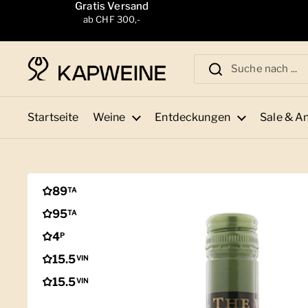
Zum Inhalt springen
Gratis Versand
ab CHF 300,-
Startseite
Weine
Entdeckungen
Sale & A
89
TA
95
TA
4
P
15.5
VIN
15.5
VIN