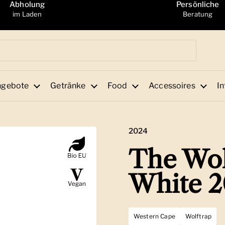
Abholung
Persönliche
im Laden
Beratung
ngebote
Getränke
Food
Accessoires
In
2024
The Wol
White 2
Western Cape
Wolftrap