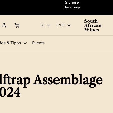
Sichere
Bezahlung
Warenkorb öffnen
Gesamtbetrag:
Sprache
DE
Land/Region
(CHF)
fos & Tipps
Events
ftrap Assemblage
024