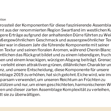
ation
rossteil der Komponenten für diese faszinierende Assembl
t aus der renommierten Region Swartland im westlichen K
gere Erträge aufgrund der anhaltenden Dürre führten zu We
ußergewöhnlichem Geschmack und aussergewöhnlicher Tex
ier war in diesem Jahr die führende Komponente mit seiner
en Textur und seinen floralen Aromen, während Chenin Blanc
tlichen das Rückgrat bildet und zu einem lebendigen, fruch
n und einem knackigen, würzigen Abgang beiträgt. Grena
 verleiht einen attraktiven grünen, dillähnlichen Charakter u
nz, und unsere Entscheidung, diese Komponente für unsere
blage 2019 zu erhöhen, hat sich gelohnt. Eiche wird, wie i
sparsam verwendet, um unseren Reichtum an Früchten zu
stützen und nur, um einen geschichteten, harmonischeren W
ren und dieser zarten Assemblage Komplexität zu verleihen,
tt sie zu überwältigen.