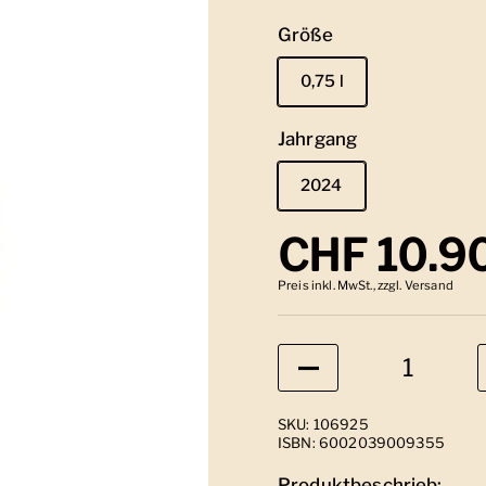
Größe
0,75 l
Jahrgang
2024
Regulärer
CHF 10.9
Preis inkl. MwSt., zzgl. Versand
Anzahl
SKU: 106925
ISBN: 6002039009355
Produktbeschrieb: