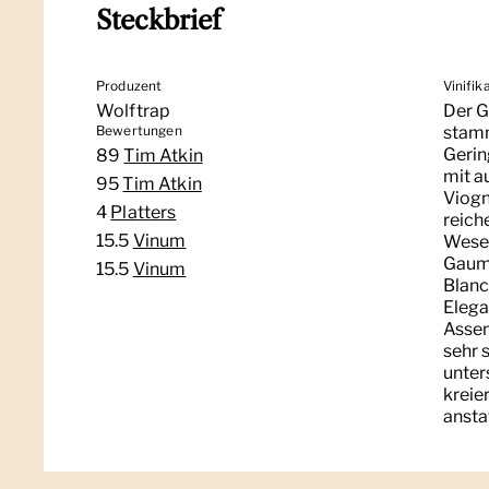
Steckbrief
Produzent
Vinifik
Wolftrap
Der G
Bewertungen
stamm
Gerin
89
Tim Atkin
mit a
95
Tim Atkin
Viogn
4
Platters
reich
15.5
Vinum
Wesen
Gaume
15.5
Vinum
Blanc
Elega
Assem
sehr 
unter
kreie
ansta