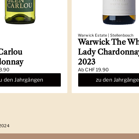
Warwick Estate | Stellenbosch
Warwick The Wh
Carlou
Lady Chardonna
donnay
2023
3.90
Ab
CHF 19.90
u den Jahrgängen
zu den Jahrgäng
 2024