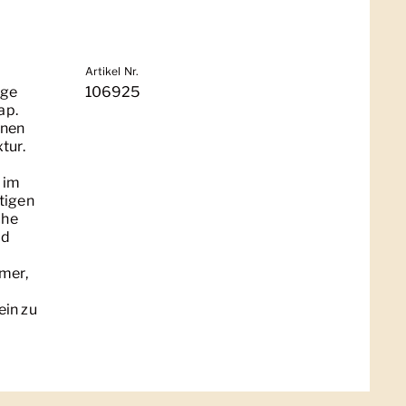
Artikel Nr.
age
106925
ap.
inen
tur.
 im
tigen
che
nd
mmer,
ein zu