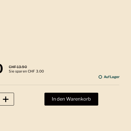
 Preis
0
Sale-Preis
CHF 13.90
Sie sparen CHF 3.00
Auf Lager
In den Warenkorb