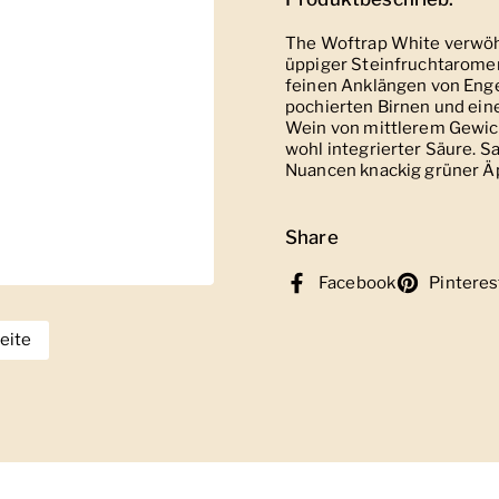
The Woftrap White verwöhn
üppiger Steinfruchtaromen
feinen Anklängen von Eng
pochierten Birnen und ein
Wein von mittlerem Gewich
wohl integrierter Säure. 
Nuancen knackig grüner Ä
Share
Facebook
Pinteres
eite
eige Folie 2