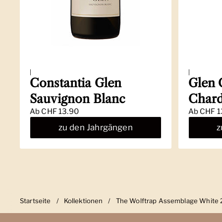
|
|
Constantia Glen
Glen 
Sauvignon Blanc
Char
Ab
CHF 13.90
Ab
CHF 1
zu den Jahrgängen
z
Startseite
/
Kollektionen
/
The Wolftrap Assemblage White