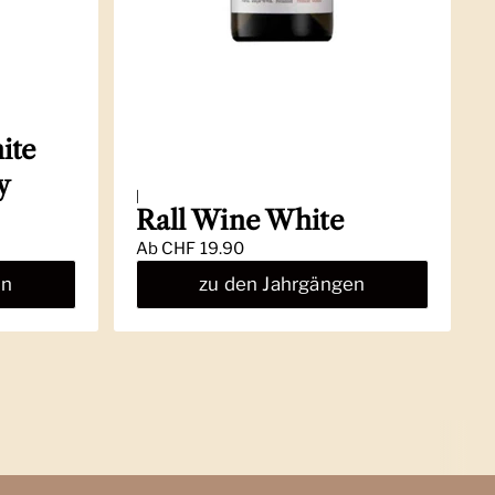
ite
y
|
Rall Wine White
Ab
CHF 19.90
en
zu den Jahrgängen