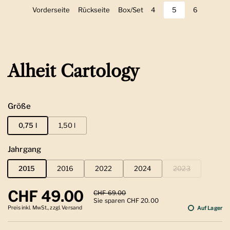
Vorderseite
Zeige Folie 1
Rückseite
Zeige Folie 2
Box/Set
Zeige Folie 3
4
Zeige Folie 4
5
Zeige Folie 5
6
Zeige Folie
Alheit Cartology
Größe
0,75 l
1,50 l
Jahrgang
2015
2016
2022
2024
2023
Regulärer Preis
CHF 49.00
Sale-Preis
CHF 69.00
Sie sparen CHF 20.00
Preis inkl. MwSt., zzgl. Versand
Auf Lager