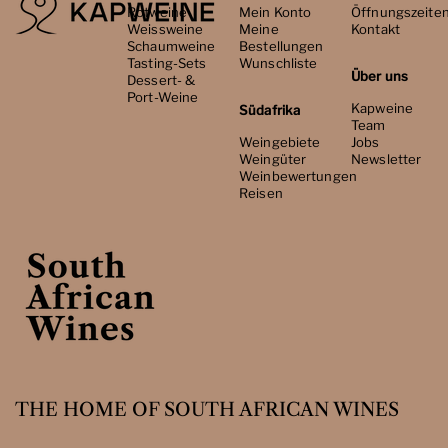
Rotweine
Mein Konto
Öffnungszeite
Weissweine
Meine
Kontakt
Schaumweine
Bestellungen
Tasting-Sets
Wunschliste
Über uns
Dessert- &
Port-Weine
Kapweine
Südafrika
Team
Weingebiete
Jobs
Weingüter
Newsletter
Weinbewertungen
Reisen
THE HOME OF SOUTH AFRICAN WINES