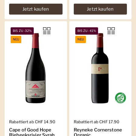
Jetzt kaufen
Jetzt kaufen
BIS ZU -32%
BIS ZU -41%
NEU
NEU
Regulärer Preis
Rabattiert ab CHF 14.90
Regulärer Preis
Rabattiert ab CHF 17.90
Cape of Good Hope
Reyneke Cornerstone
Riebeeksrivier Syrah
Organic