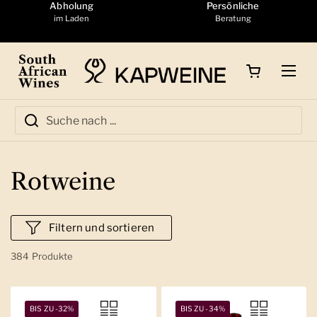
Zum Inhalt springen
Abholung
Persönliche
im Laden
Beratung
Warenkorb öffnen
Menü
Rotweine
Filtern und sortieren
384 Produkte
BIS ZU -32%
BIS ZU -34%