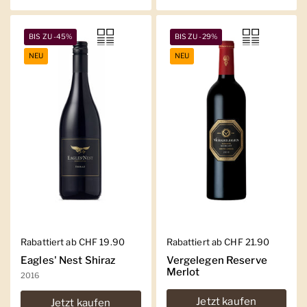
BIS ZU -45%
BIS ZU -29%
NEU
NEU
Regulärer Preis
Rabattiert ab CHF 19.90
Regulärer Preis
Rabattiert ab CHF 21.90
Eagles' Nest Shiraz
Vergelegen Reserve
Merlot
2016
Jetzt kaufen
Jetzt kaufen