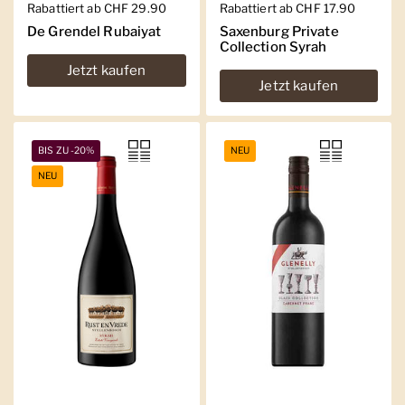
Regulärer Preis
Rabattiert ab CHF 29.90
Regulärer Preis
Rabattiert ab CHF 17.90
De Grendel Rubaiyat
Saxenburg Private
Collection Syrah
Jetzt kaufen
Jetzt kaufen
BIS ZU -20%
NEU
NEU