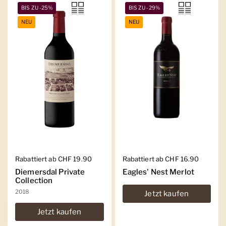
BIS ZU -25%
BIS ZU -29%
NEU
NEU
Regulärer Preis
Rabattiert ab CHF 19.90
Regulärer Preis
Rabattiert ab CHF 16.90
Diemersdal Private
Eagles' Nest Merlot
Collection
2018
Jetzt kaufen
Jetzt kaufen