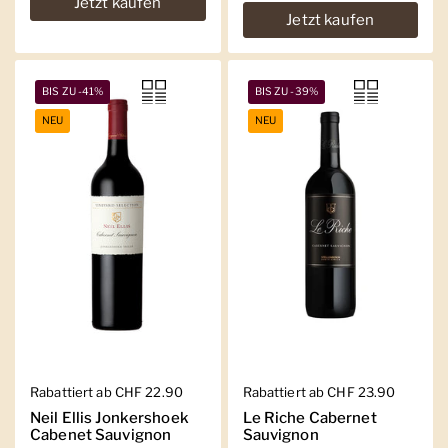
Jetzt kaufen
Jetzt kaufen
BIS ZU -41%
BIS ZU -39%
NEU
NEU
Regulärer Preis
Rabattiert ab CHF 22.90
Regulärer Preis
Rabattiert ab CHF 23.90
Neil Ellis Jonkershoek
Le Riche Cabernet
Cabenet Sauvignon
Sauvignon