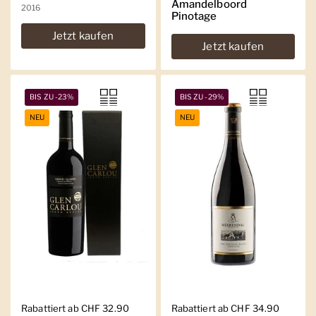
Amandelboord
2016
Pinotage
Jetzt kaufen
Jetzt kaufen
BIS ZU -23%
BIS ZU -29%
NEU
NEU
Regulärer Preis
Rabattiert ab CHF 32.90
Regulärer Preis
Rabattiert ab CHF 34.90