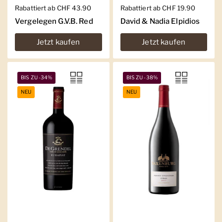
Regulärer Preis
Rabattiert ab CHF 43.90
Regulärer Preis
Rabattiert ab CHF 19.90
Vergelegen G.V.B. Red
David & Nadia Elpidios
Jetzt kaufen
Jetzt kaufen
BIS ZU -34%
BIS ZU -38%
NEU
NEU