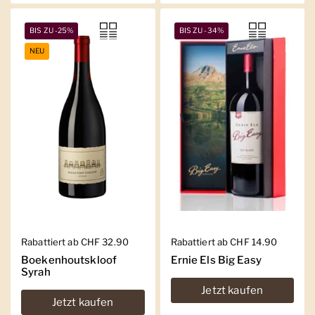
BIS ZU -25%
BIS ZU -34%
NEU
Regulärer Preis
Rabattiert ab CHF 32.90
Regulärer Preis
Rabattiert ab CHF 14.90
Boekenhoutskloof
Ernie Els Big Easy
Syrah
Jetzt kaufen
Jetzt kaufen