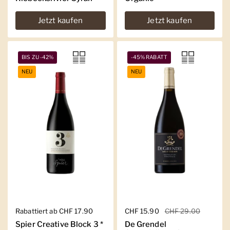
Jetzt kaufen
Jetzt kaufen
BIS ZU -42%
-45% RABATT
NEU
NEU
Regulärer Preis
Rabattiert ab CHF 17.90
Regulärer Preis
CHF 15.90
Sale-Preis
CHF 29.00
Spier Creative Block 3 *
De Grendel