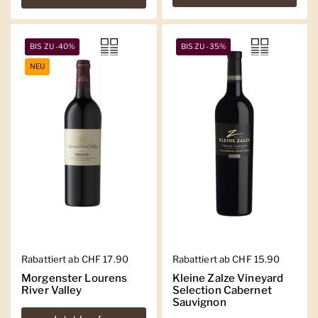
BIS ZU -40%
BIS ZU -35%
NEU
Regulärer Preis
Rabattiert ab CHF 17.90
Regulärer Preis
Rabattiert ab CHF 15.90
Morgenster Lourens
Kleine Zalze Vineyard
River Valley
Selection Cabernet
Sauvignon