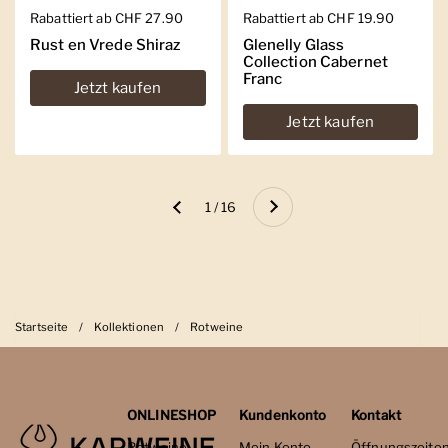
Regulärer Preis
Rabattiert ab CHF 27.90
Regulärer Preis
Rabattiert ab CHF 19.90
Rust en Vrede Shiraz
Glenelly Glass
Collection Cabernet
Franc
Jetzt kaufen
Jetzt kaufen
Weiter
1 / 16
Zurück
Startseite
/
Kollektionen
/
Rotweine
ONLINESHOP
Kundenkonto
Kontakt
Rotweine
Mein Konto
Öffnungszeite