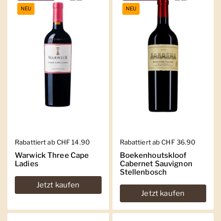
NEU
NEU
Regulärer Preis
Rabattiert ab CHF 14.90
Regulärer Preis
Rabattiert ab CHF 36.90
Warwick Three Cape
Boekenhoutskloof
Ladies
Cabernet Sauvignon
Stellenbosch
Jetzt kaufen
Jetzt kaufen