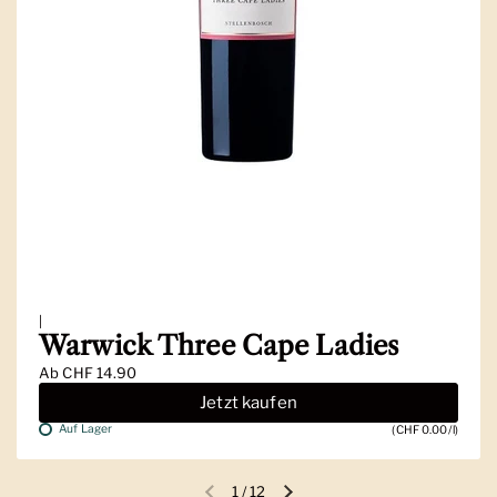
|
Warwick Three Cape Ladies
Ab
CHF 14.90
Jetzt kaufen
Auf Lager
(CHF 0.00/l)
1
/
12