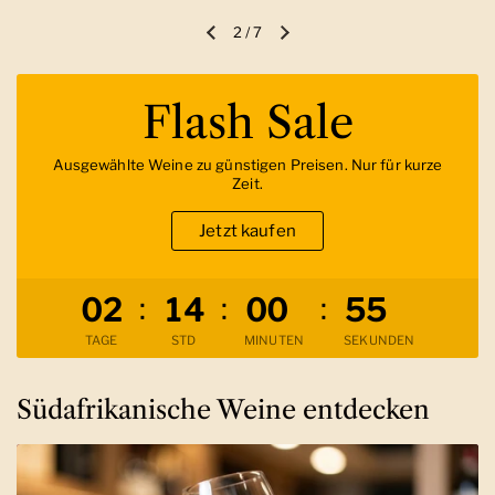
2
/
7
Vorherige Folie
Nächste Folie
Flash Sale
Ausgewählte Weine zu günstigen Preisen. Nur für kurze
Zeit.
Jetzt kaufen
Verbleibende Zeit
:
:
:
0
2
1
4
0
0
5
4
TAGE
STD
MINUTEN
SEKUNDEN
Südafrikanische Weine entdecken