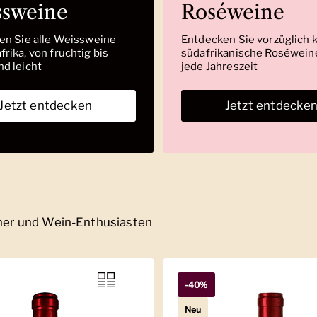
ssweine
Roséweine
den Sie alle Weissweine
Entdecken Sie vorzüglich 
rika, von fruchtig bis
südafrikanische Roséweine
nd leicht
jede Jahreszeit
Jetzt entdecken
Jetzt entdecke
nner und Wein-Enthusiasten
-40%
Neu