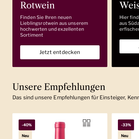
Rotwein
Wei
Finden Sie Ihren neuen
Hier fin
Lieblingsrotwein aus unserem
aus Südaf
hochwerten und exzellenten
erfische
Sortiment
Jetzt entdecken
Unsere Empfehlungen
Das sind unsere Empfehlungen für Einsteiger, Ke
-40%
-33%
Neu
Neu