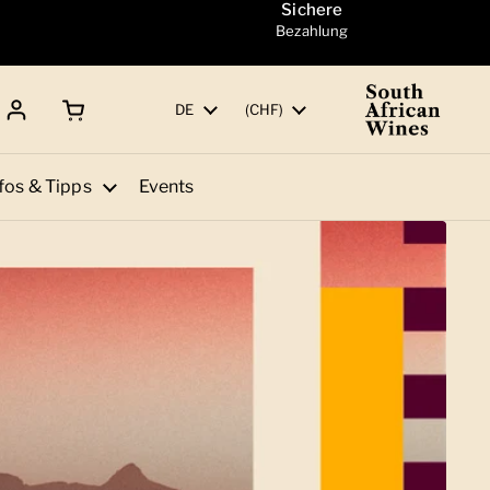
Sichere
Bezahlung
Warenkorb öffnen
Gesamtbetrag:
Sprache
DE
Land/Region
(CHF)
fos & Tipps
Events