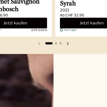
net Sauvignon
Syrah
enbosch
2021
6.90
Ab
CHF 32.90
Jetzt kaufen
Jetzt kaufen
r
Auf Lager
(CHF 0.00/l)
Vorherige Folie
Nächste Folie