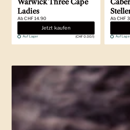
Warwick Three Cape
Caber
Ladies
Stell
Ab
CHF 14.90
Ab
CHF 3
Jetzt kaufen
Auf Lager
Auf Lage
(CHF 0.00/l)