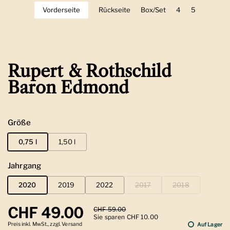
Vorderseite
Zeige Folie 1
Rückseite
Zeige Folie 2
Box/Set
Zeige Folie 3
4
Zeige Folie 4
5
Zeige Folie
Rupert & Rothschild
Baron Edmond
Größe
0,75 l
1,50 l
Jahrgang
2020
2019
2022
2017
2018
Regulärer Preis
CHF 49.00
Sale-Preis
CHF 59.00
Sie sparen CHF 10.00
Preis inkl. MwSt., zzgl. Versand
Auf Lager