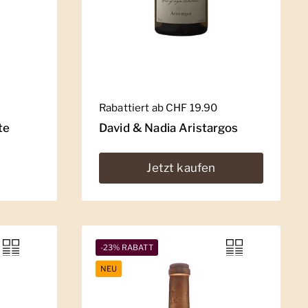
Regulärer Preis
Rabattiert ab CHF 19.90
te
David & Nadia Aristargos
Jetzt kaufen
-23% RABATT
NEU