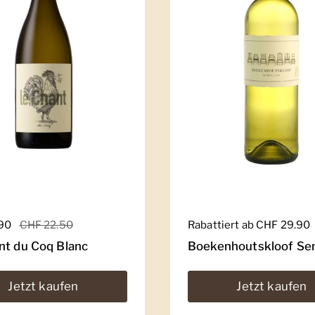
er Preis
.90
Sale-Preis
CHF 22.50
Regulärer Preis
Rabattiert ab CHF 29.90
nt du Coq Blanc
Boekenhoutskloof Sem
Jetzt kaufen
Jetzt kaufen