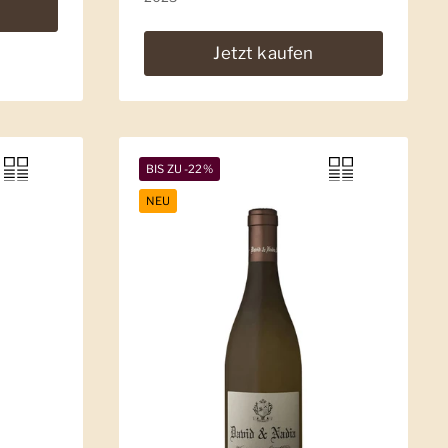
Jetzt kaufen
BIS ZU -22%
NEU