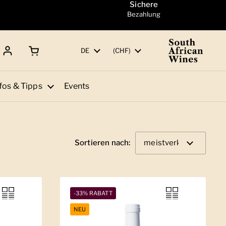
Sichere
Bezahlung
Warenkorb öffnen
Gesamtbetrag:
Sprache
DE
Land/Region
(CHF)
fos & Tipps
Events
Sortieren nach:
-33% RABATT
NEU