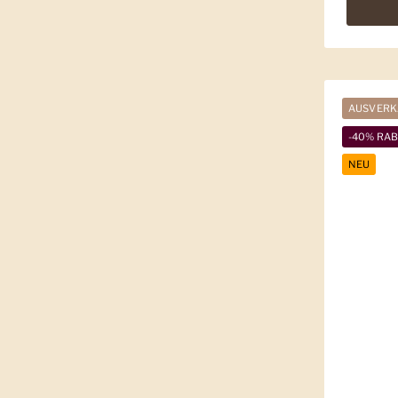
AUSVERK
-40% RA
NEU