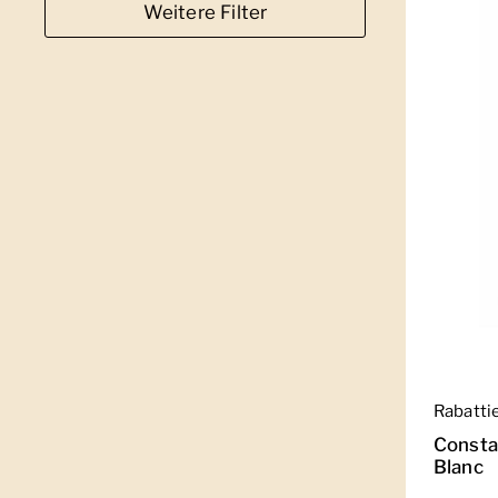
Weitere Filter
Regulär
Rabatti
Consta
Blanc