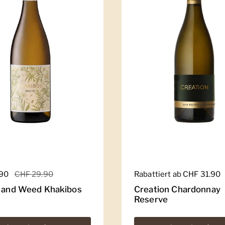
er Preis
.90
Sale-Preis
CHF 29.90
Regulärer Preis
Rabattiert ab CHF 31.90
e and Weed Khakibos
Creation Chardonnay
Reserve