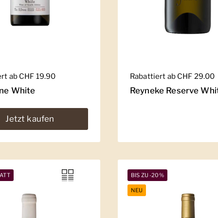
er Preis
ert ab CHF 19.90
Regulärer Preis
Rabattiert ab CHF 29.00
ine White
Reyneke Reserve Whi
Jetzt kaufen
ATT
BIS ZU -20%
NEU