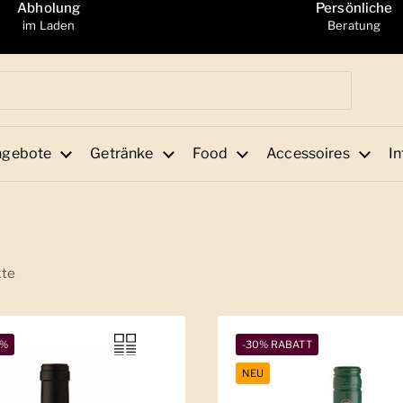
Abholung
Persönliche
im Laden
Beratung
ngebote
Getränke
Food
Accessoires
In
kte
1%
-30% RABATT
NEU