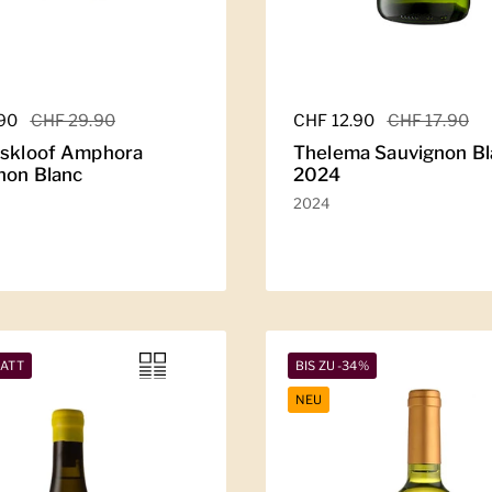
er Preis
.90
Sale-Preis
CHF 29.90
Regulärer Preis
CHF 12.90
Sale-Preis
CHF 17.90
lskloof Amphora
Thelema Sauvignon Bl
non Blanc
2024
2024
BATT
BIS ZU -34%
NEU