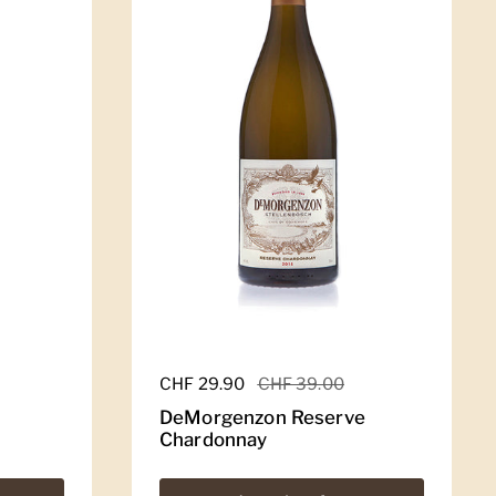
Regulärer Preis
CHF 29.90
Sale-Preis
CHF 39.00
DeMorgenzon Reserve
Chardonnay