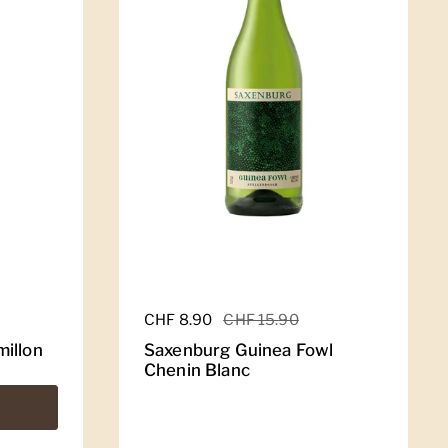
Regulärer Preis
CHF 8.90
Sale-Preis
CHF 15.90
illon
Saxenburg Guinea Fowl
Chenin Blanc