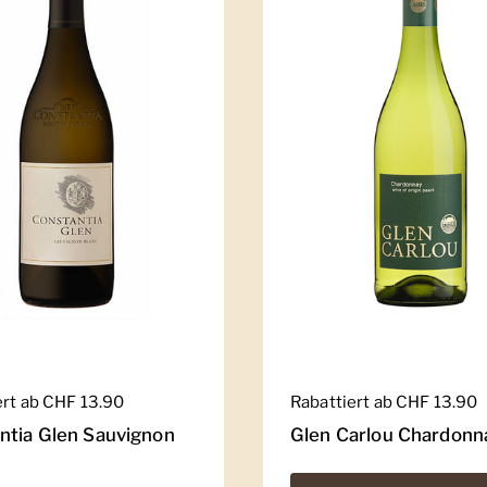
er Preis
ert ab CHF 13.90
Regulärer Preis
Rabattiert ab CHF 13.90
ntia Glen Sauvignon
Glen Carlou Chardonn