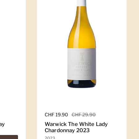
Regulärer Preis
CHF 19.90
Sale-Preis
CHF 29.90
ay
Warwick The White Lady
Chardonnay 2023
2023