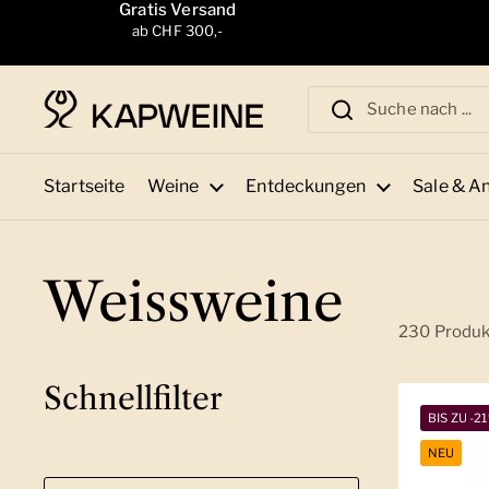
Zum Inhalt springen
Gratis Versand
ab CHF 300,-
Startseite
Weine
Entdeckungen
Sale & A
Weissweine
230 Produ
Schnellfilter
BIS ZU -2
NEU