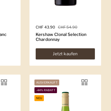
Regulärer Preis
CHF 43.90
Sale-Preis
CHF 54.90
anc
Kershaw Clonal Selection
Chardonnay
Jetzt kaufen
AUSVERKAUFT
-44% RABATT
NEU