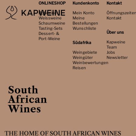
ONLINESHOP
Kundenkonto
Kontakt
Rotweine
Mein Konto
Öffnungszeite
Weissweine
Meine
Kontakt
Schaumweine
Bestellungen
Tasting-Sets
Wunschliste
Über uns
Dessert- &
Port-Weine
Kapweine
Südafrika
Team
Weingebiete
Jobs
Weingüter
Newsletter
Weinbewertungen
Reisen
THE HOME OF SOUTH AFRICAN WINES