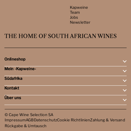
Kapweine
Team
Jobs
Newsletter
THE HOME OF SOUTH AFRICAN WINES
Onlineshop
Mein -Kapweine-
Rotweine
Weissweine
Südafrika
Mein Konto
Schaumweine
Meine Bestellungen
Tasting-Sets
Kontakt
Weingebiete
Wunschliste
Dessert- & Port-Weine
Weingüter
Über uns
Öffnungszeiten
Weinbewertungen
Kontakt
Reisen
Kapweine
Team
© Cape Wine Selection SA
Jobs
Impressum
AGB
Datenschutz
Cookie Richtlinien
Zahlung & Versand
Newsletter
Rückgabe & Umtausch