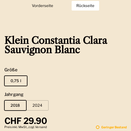
Vorderseite
Zeige Folie 1
Rückseite
Zeige Folie 2
Klein Constantia Clara
Sauvignon Blanc
Größe
0,75 l
Jahrgang
2018
2024
Regulärer Preis
CHF 29.90
Preis inkl. MwSt., zzgl. Versand
Geringer Bestand