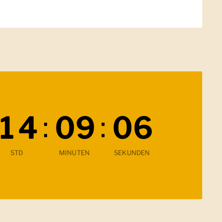
:
:
1
4
0
9
0
4
Verbleibende Zeit
STD
MINUTEN
SEKUNDEN