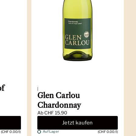
of
|
Glen Carlou
Chardonnay
Ab
CHF 15.90
Jetzt kaufen
Auf Lager
(CHF 0.00/l)
(CHF 0.00/l)