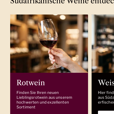
Südafrikanische Weine entde
Rotwein
Wei
Finden Sie Ihren neuen
Hier fin
Lieblingsrotwein aus unserem
aus Südaf
hochwerten und exzellenten
erfische
Sortiment