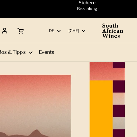
Sichere
Bezahlung
Warenkorb öffnen
Gesamtbetrag:
Sprache
DE
Land/Region
(CHF)
fos & Tipps
Events