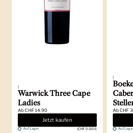
|
Boeke
|
Warwick Three Cape
Caber
Ladies
Stell
Ab
CHF 14.90
Ab
CHF 3
Jetzt kaufen
Auf Lager
Auf Lage
(CHF 0.00/l)