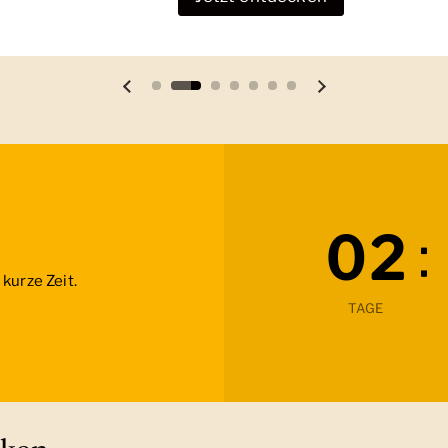
Vorherige Folie
Nächste Folie
:
0
2
kurze Zeit.
TAGE