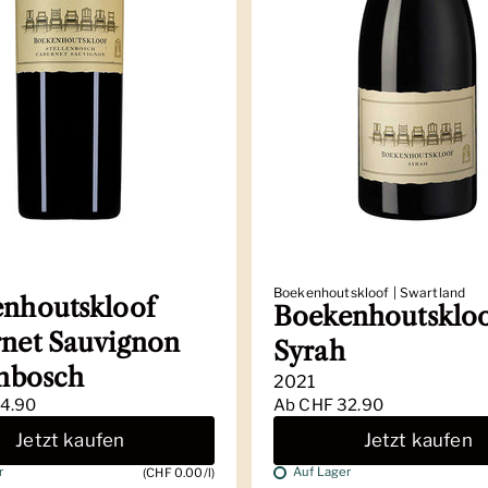
Boekenhoutskloof | Swartland
nhoutskloof
Boekenhoutsklo
net Sauvignon
Syrah
enbosch
2021
4.90
Ab
CHF 32.90
Jetzt kaufen
Jetzt kaufen
r
Auf Lager
(CHF 0.00/l)