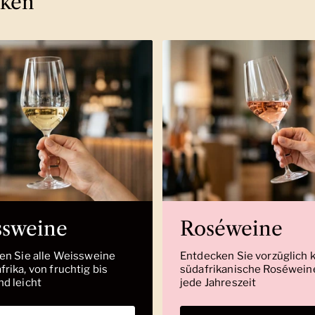
cken
ssweine
Roséweine
den Sie alle Weissweine
Entdecken Sie vorzüglich 
rika, von fruchtig bis
südafrikanische Roséweine
nd leicht
jede Jahreszeit