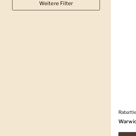
Weitere Filter
Regulär
Rabatti
Warwic