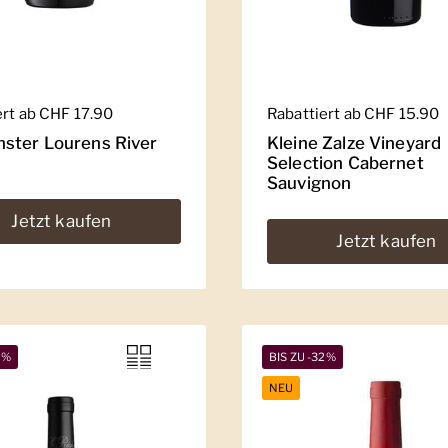
er Preis
ert ab CHF 17.90
Regulärer Preis
Rabattiert ab CHF 15.90
ster Lourens River
Kleine Zalze Vineyard
Selection Cabernet
Sauvignon
Jetzt kaufen
Jetzt kaufen
9%
BIS ZU -32%
NEU