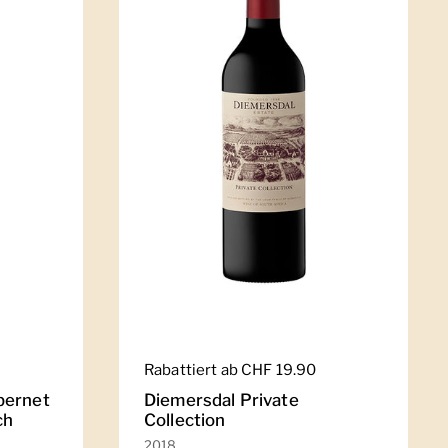
Regulärer Preis
Rabattiert ab CHF 19.90
bernet
Diemersdal Private
ch
Collection
2018