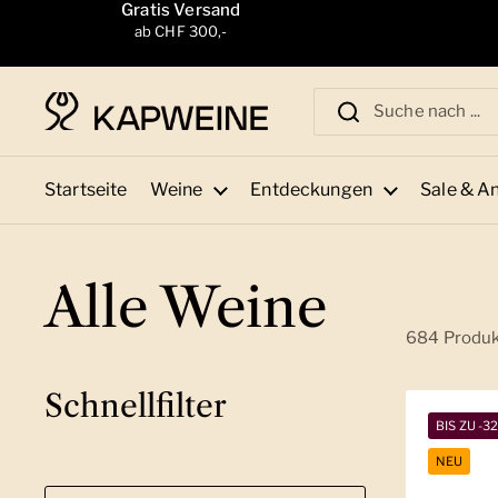
Zum Inhalt springen
Gratis Versand
ab CHF 300,-
Startseite
Weine
Entdeckungen
Sale & A
Alle Weine
684 Produ
Schnellfilter
BIS ZU -3
NEU