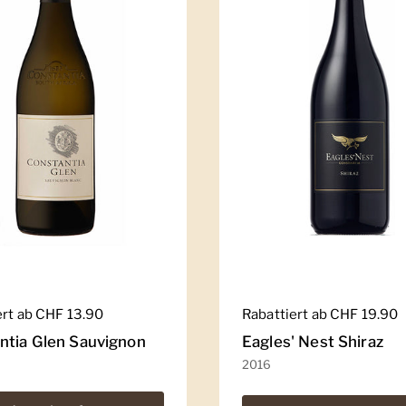
er Preis
ert ab CHF 13.90
Regulärer Preis
Rabattiert ab CHF 19.90
ntia Glen Sauvignon
Eagles' Nest Shiraz
2016