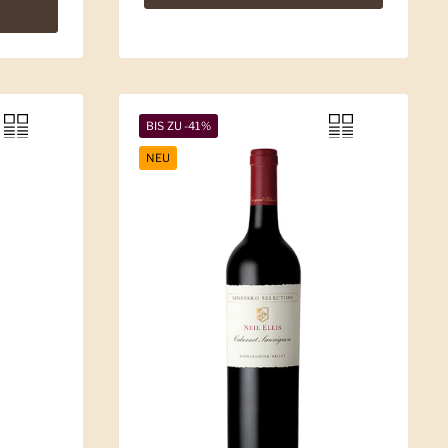
BIS ZU -41%
NEU