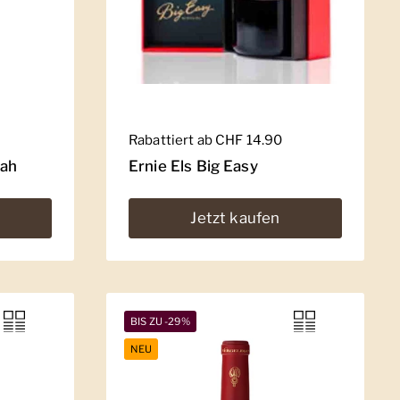
Regulärer Preis
Rabattiert ab CHF 14.90
rah
Ernie Els Big Easy
Jetzt kaufen
BIS ZU -29%
NEU