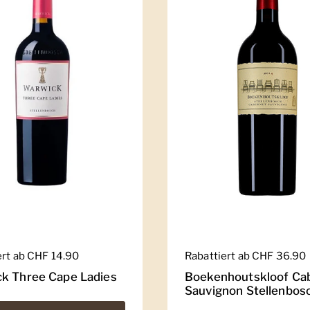
er Preis
ert ab CHF 14.90
Regulärer Preis
Rabattiert ab CHF 36.90
k Three Cape Ladies
Boekenhoutskloof Ca
Sauvignon Stellenbos