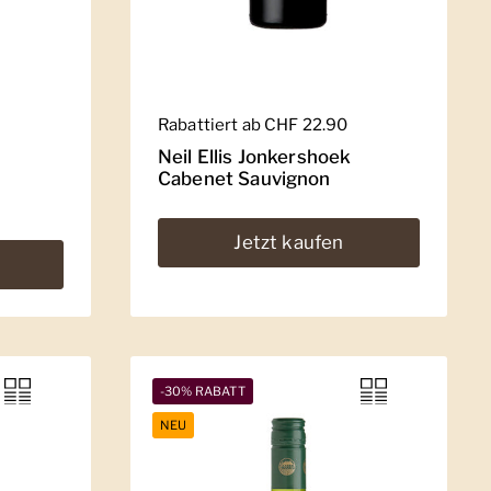
Regulärer Preis
Rabattiert ab CHF 22.90
Neil Ellis Jonkershoek
Cabenet Sauvignon
Jetzt kaufen
-30% RABATT
NEU