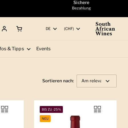
Sichere
Bezahlung
Warenkorb öffnen
Gesamtbetrag:
Sprache
DE
Land/Region
(CHF)
fos & Tipps
Events
Sortieren nach:
BIS ZU -25%
NEU