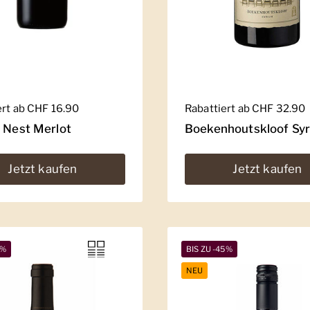
er Preis
ert ab CHF 16.90
Regulärer Preis
Rabattiert ab CHF 32.90
' Nest Merlot
Boekenhoutskloof Sy
Jetzt kaufen
Jetzt kaufen
1%
BIS ZU -45%
NEU