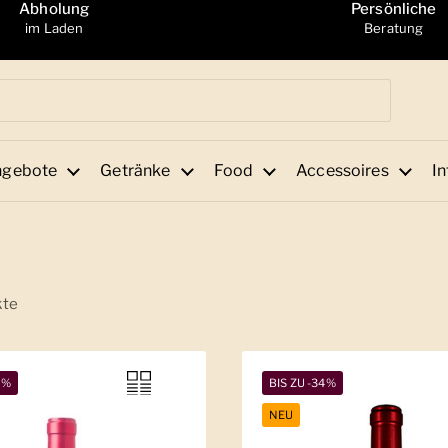
Abholung
Persönliche
im Laden
Beratung
ngebote
Getränke
Food
Accessoires
In
kte
2%
BIS ZU -34%
NEU