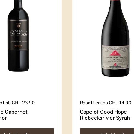
er Preis
ert ab CHF 23.90
Regulärer Preis
Rabattiert ab CHF 14.90
he Cabernet
Cape of Good Hope
non
Riebeeksrivier Syrah