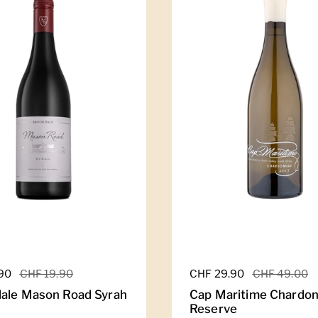
er Preis
.90
Sale-Preis
CHF 19.90
Regulärer Preis
CHF 29.90
Sale-Preis
CHF 49.00
ale Mason Road Syrah
Cap Maritime Chardo
Reserve