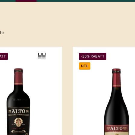
te
ATT
-35% RABATT
NEU