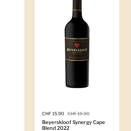
Regulärer Preis
CHF 15.90
Sale-Preis
CHF 19.90
Beyerskloof Synergy Cape
Blend 2022