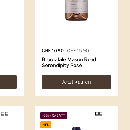
Regulärer Preis
CHF 10.90
Sale-Preis
CHF 15.90
Brookdale Mason Road
Serendipity Rosé
Jetzt kaufen
-38% RABATT
NEU