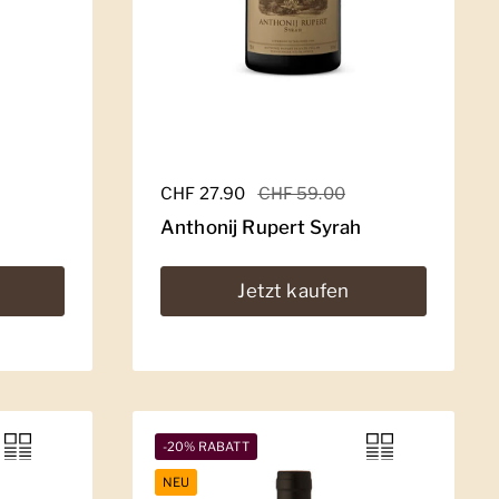
Regulärer Preis
CHF 27.90
Sale-Preis
CHF 59.00
Anthonij Rupert Syrah
Jetzt kaufen
-20% RABATT
NEU