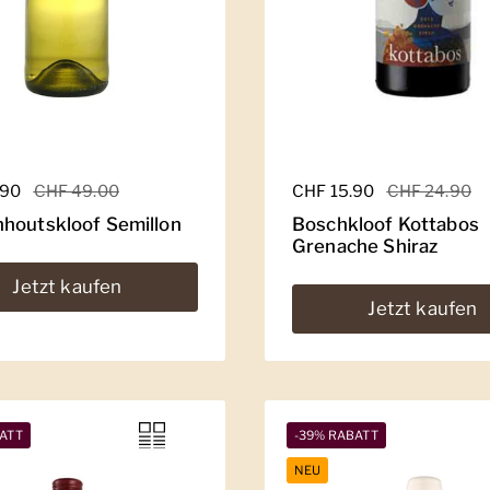
er Preis
.90
Sale-Preis
CHF 49.00
Regulärer Preis
CHF 15.90
Sale-Preis
CHF 24.90
houtskloof Semillon
Boschkloof Kottabos
Grenache Shiraz
Jetzt kaufen
Jetzt kaufen
ATT
-39% RABATT
NEU