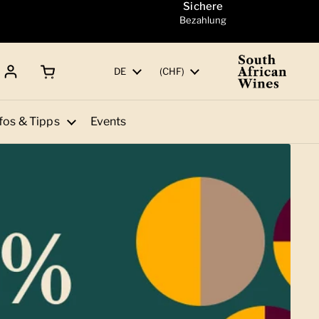
Sichere
Bezahlung
Warenkorb öffnen
Gesamtbetrag:
Sprache
DE
Land/Region
(CHF)
fos & Tipps
Events