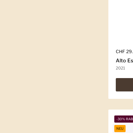
Regulär
CHF 29
Alto E
2021
-30% RA
NEU