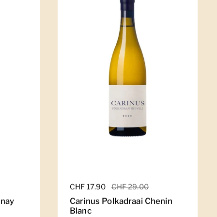
Regulärer Preis
CHF 17.90
Sale-Preis
CHF 29.00
nnay
Carinus Polkadraai Chenin
Blanc