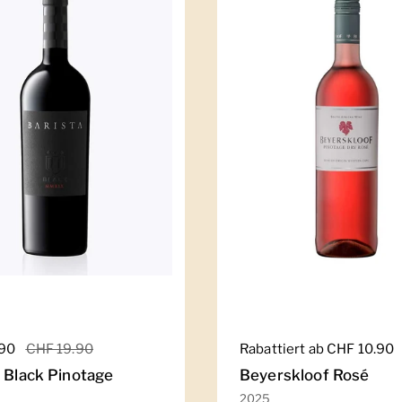
er Preis
.90
Sale-Preis
CHF 19.90
Regulärer Preis
Rabattiert ab CHF 10.90
a Black Pinotage
Beyerskloof Rosé
2025