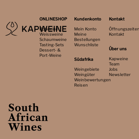
ONLINESHOP
Kundenkonto
Kontakt
Rotweine
Mein Konto
Öffnungszeite
Weissweine
Meine
Kontakt
Schaumweine
Bestellungen
Tasting-Sets
Wunschliste
Über uns
Dessert- &
Port-Weine
Kapweine
Südafrika
Team
Weingebiete
Jobs
Weingüter
Newsletter
Weinbewertungen
Reisen