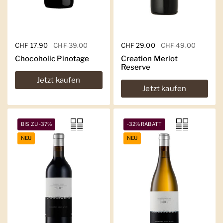
Regulärer Preis
CHF 17.90
Sale-Preis
CHF 39.00
Regulärer Preis
CHF 29.00
Sale-Preis
CHF 49.00
Chocoholic Pinotage
Creation Merlot
Reserve
Jetzt kaufen
Jetzt kaufen
BIS ZU -37%
-32% RABATT
NEU
NEU