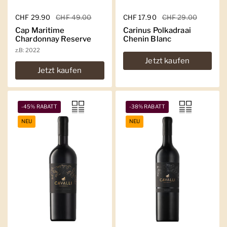
Regulärer Preis
CHF 29.90
Sale-Preis
CHF 49.00
Regulärer Preis
CHF 17.90
Sale-Preis
CHF 29.00
Cap Maritime
Carinus Polkadraai
Chardonnay Reserve
Chenin Blanc
z.B: 2022
Jetzt kaufen
Jetzt kaufen
-45% RABATT
-38% RABATT
NEU
NEU