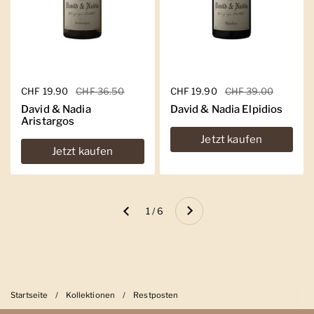
Regulärer Preis
CHF 19.90
Sale-Preis
CHF 36.50
Regulärer Preis
CHF 19.90
Sale-Preis
CHF 39.00
David & Nadia
David & Nadia Elpidios
Aristargos
Jetzt kaufen
Jetzt kaufen
Weiter
1 / 6
Zurück
Startseite
/
Kollektionen
/
Restposten