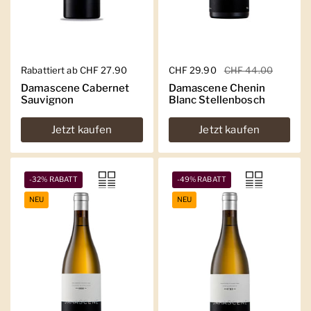
Regulärer Preis
Rabattiert ab CHF 27.90
Regulärer Preis
CHF 29.90
Sale-Preis
CHF 44.00
Damascene Cabernet
Damascene Chenin
Sauvignon
Blanc Stellenbosch
Jetzt kaufen
Jetzt kaufen
-32% RABATT
-49% RABATT
NEU
NEU