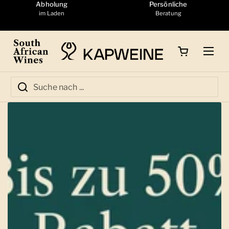
Zum Inhalt springen
Abholung
Persönliche
im Laden
Beratung
Warenkorb öffnen
Menü