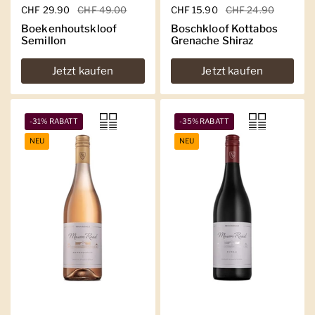
Regulärer Preis
CHF 29.90
Sale-Preis
CHF 49.00
Regulärer Preis
CHF 15.90
Sale-Preis
CHF 24.90
Boekenhoutskloof
Boschkloof Kottabos
Semillon
Grenache Shiraz
Jetzt kaufen
Jetzt kaufen
-31% RABATT
-35% RABATT
NEU
NEU