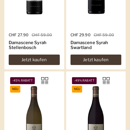
Regulärer Preis
CHF 27.90
Sale-Preis
CHF 59.00
Regulärer Preis
CHF 29.90
Sale-Preis
CHF 59.00
Damascene Syrah
Damascene Syrah
Stellenbosch
Swartland
Jetzt kaufen
Jetzt kaufen
-45% RABATT
-49% RABATT
NEU
NEU