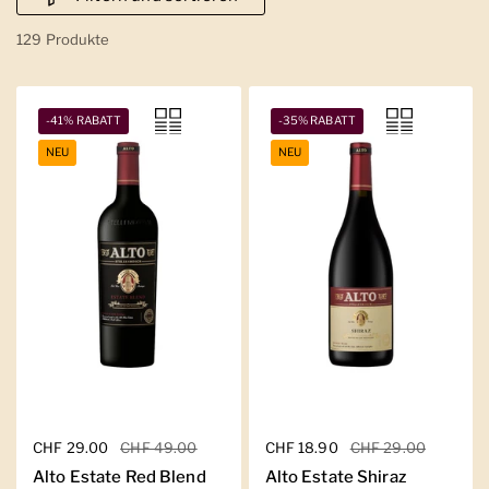
129 Produkte
-41% RABATT
-35% RABATT
NEU
NEU
Regulärer Preis
CHF 29.00
Sale-Preis
CHF 49.00
Regulärer Preis
CHF 18.90
Sale-Preis
CHF 29.00
Alto Estate Red Blend
Alto Estate Shiraz