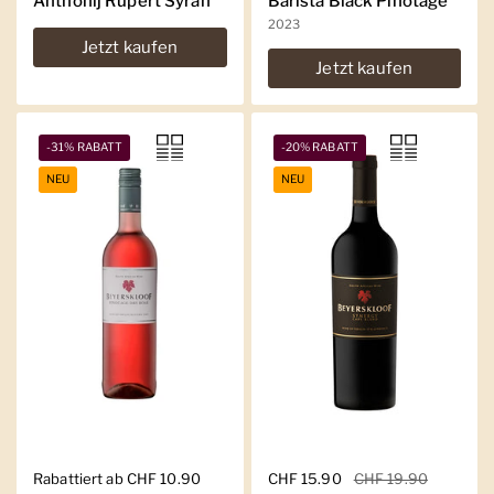
Anthonij Rupert Syrah
Barista Black Pinotage
2023
Jetzt kaufen
Jetzt kaufen
-31% RABATT
-20% RABATT
NEU
NEU
Regulärer Preis
Rabattiert ab CHF 10.90
Regulärer Preis
CHF 15.90
Sale-Preis
CHF 19.90