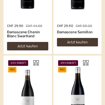
Regulärer Preis
CHF 29.90
Sale-Preis
CHF 44.00
Regulärer Preis
CHF 29.90
Sale-Preis
CHF 59.00
Damascene Chenin
Damascene Semillon
Blanc Swartland
Jetzt kaufen
Jetzt kaufen
-53% RABATT
-49% RABATT
NEU
NEU