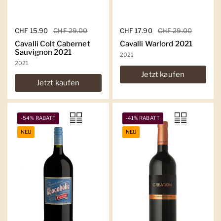
Regulärer Preis
CHF 15.90
Sale-Preis
CHF 29.00
Regulärer Preis
CHF 17.90
Sale-Preis
CHF 29.00
Cavalli Colt Cabernet
Cavalli Warlord 2021
Sauvignon 2021
2021
2021
Jetzt kaufen
Jetzt kaufen
-54% RABATT
-41% RABATT
NEU
NEU