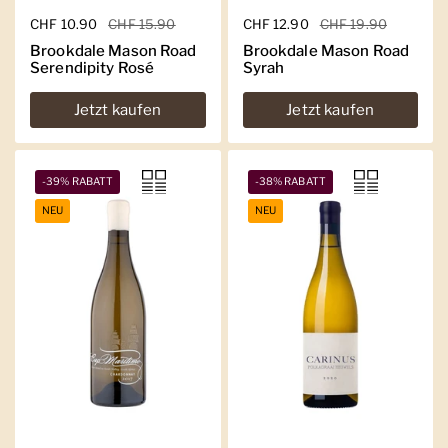
Regulärer Preis
CHF 10.90
Sale-Preis
CHF 15.90
Regulärer Preis
CHF 12.90
Sale-Preis
CHF 19.90
Brookdale Mason Road
Brookdale Mason Road
Serendipity Rosé
Syrah
Jetzt kaufen
Jetzt kaufen
-39% RABATT
-38% RABATT
NEU
NEU