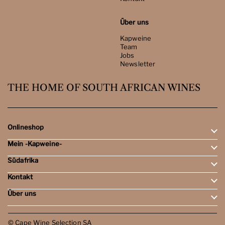
Über uns
Kapweine
Team
Jobs
Newsletter
THE HOME OF SOUTH AFRICAN WINES
Onlineshop
Mein -Kapweine-
Rotweine
Weissweine
Südafrika
Mein Konto
Schaumweine
Meine Bestellungen
Tasting-Sets
Kontakt
Weingebiete
Wunschliste
Dessert- & Port-Weine
Weingüter
Über uns
Öffnungszeiten
Weinbewertungen
Kontakt
Reisen
Kapweine
Team
© Cape Wine Selection SA