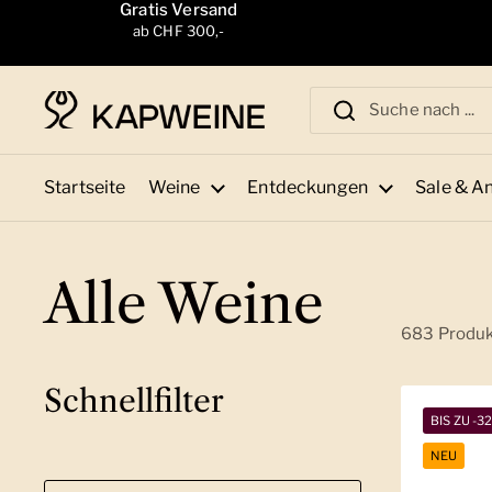
Zum Inhalt springen
Gratis Versand
ab CHF 300,-
Startseite
Weine
Entdeckungen
Sale & A
Alle Weine
683 Produ
Schnellfilter
BIS ZU -3
NEU