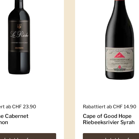
er Preis
ert ab CHF 23.90
Regulärer Preis
Rabattiert ab CHF 14.90
he Cabernet
Cape of Good Hope
non
Riebeeksrivier Syrah