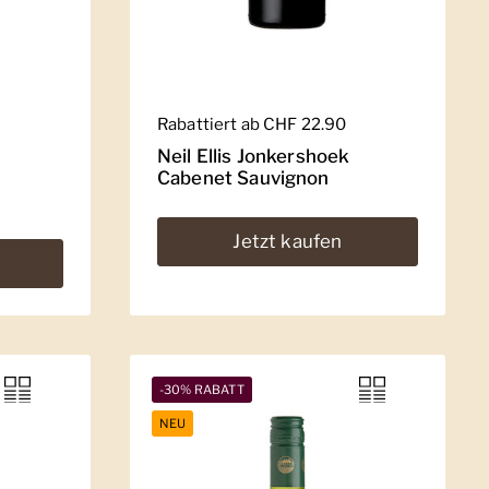
Regulärer Preis
Rabattiert ab CHF 22.90
Neil Ellis Jonkershoek
Cabenet Sauvignon
Jetzt kaufen
-30% RABATT
NEU