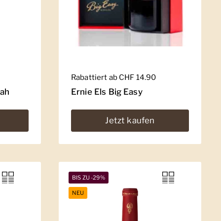
Regulärer Preis
Rabattiert ab CHF 14.90
rah
Ernie Els Big Easy
Jetzt kaufen
BIS ZU -29%
NEU