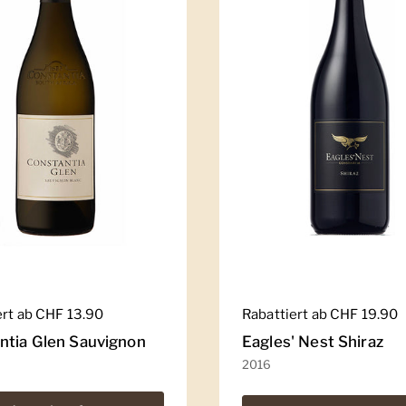
er Preis
ert ab CHF 13.90
Regulärer Preis
Rabattiert ab CHF 19.90
ntia Glen Sauvignon
Eagles' Nest Shiraz
2016