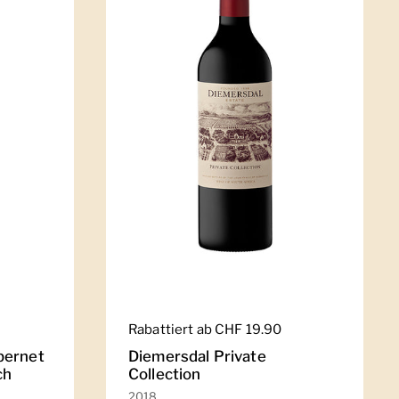
Regulärer Preis
Rabattiert ab CHF 19.90
bernet
Diemersdal Private
ch
Collection
2018