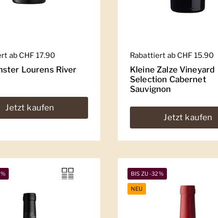
er Preis
ert ab CHF 17.90
Regulärer Preis
Rabattiert ab CHF 15.90
ster Lourens River
Kleine Zalze Vineyard
Selection Cabernet
Sauvignon
Jetzt kaufen
Jetzt kaufen
9%
BIS ZU -32%
NEU