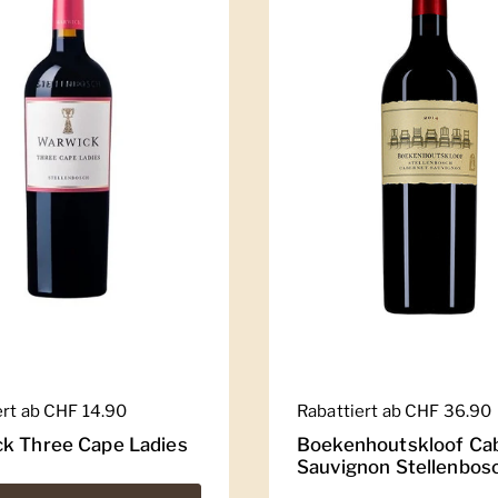
er Preis
ert ab CHF 14.90
Regulärer Preis
Rabattiert ab CHF 36.90
k Three Cape Ladies
Boekenhoutskloof Ca
Sauvignon Stellenbos