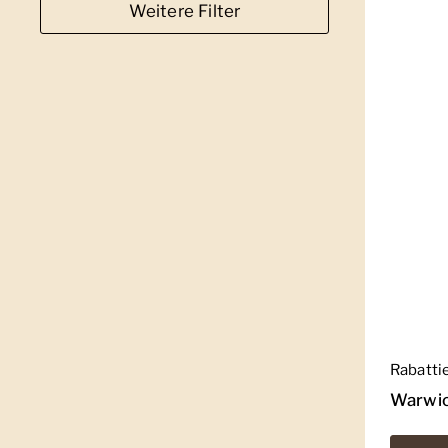
Weitere Filter
Regulär
Rabatti
Warwic