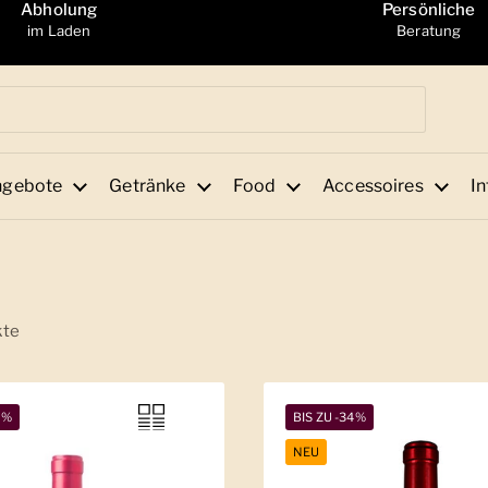
Abholung
Persönliche
im Laden
Beratung
ngebote
Getränke
Food
Accessoires
In
kte
2%
BIS ZU -34%
NEU