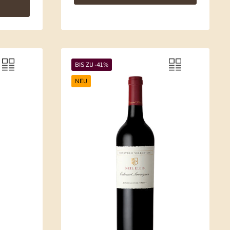
BIS ZU -41%
NEU