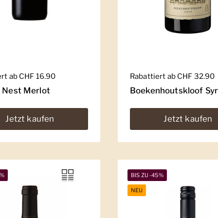
er Preis
ert ab CHF 16.90
Regulärer Preis
Rabattiert ab CHF 32.90
' Nest Merlot
Boekenhoutskloof Sy
Jetzt kaufen
Jetzt kaufen
1%
BIS ZU -45%
NEU