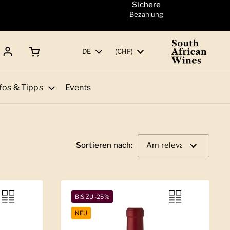
Sichere
Bezahlung
Warenkorb öffnen
Gesamtbetrag:
Sprache
DE
Land/Region
(CHF)
fos & Tipps
Events
Sortieren nach:
BIS ZU -25%
NEU