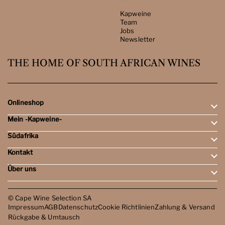
Kapweine
Team
Jobs
Newsletter
THE HOME OF SOUTH AFRICAN WINES
Onlineshop
Mein -Kapweine-
Rotweine
Weissweine
Südafrika
Mein Konto
Schaumweine
Meine Bestellungen
Tasting-Sets
Kontakt
Weingebiete
Wunschliste
Dessert- & Port-Weine
Weingüter
Über uns
Öffnungszeiten
Weinbewertungen
Kontakt
Reisen
Kapweine
Team
© Cape Wine Selection SA
Jobs
Impressum
AGB
Datenschutz
Cookie Richtlinien
Zahlung & Versand
Newsletter
Rückgabe & Umtausch