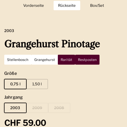
Vorderseite
Zeige Folie 1
Rückseite
Zeige Folie 2
Box/Set
Zeige Folie 3
2003
Grangehurst Pinotage
Stellenbosch
Grangehurst
Rarität
Restposten
Größe
0,75 l
1,50 l
Jahrgang
2003
2009
2008
Regulärer Preis
CHF 59.00