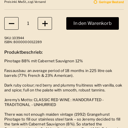
Preis inkl. MwSt., zzgl. Versand
Geringer Bestand
Anzahl
In den Warenkorb
SKU: 103944
ISBN: 8000000012289
Produktbeschrieb:
Pinotage 88% mit Cabernet Sauvignon 12%
Fassausbau: an average period of 18 months in 225 litre oak
barrels (77% French & 23% American).
Dark ruby colour; red berry and plummy fruitiness with vanilla, oak
and spice; full on the palate with smooth, robust tannins.
Jeremy's Motto: CLASSIC RED WINE : HANDCRAFTED -
TRADITIONAL - UNHURRIED
There was not enough maiden vintage (1992) Grangehurst
Pinotage to fill our stainless steel tank – so Jeremy decided to fill
the tank with Cabernet Sauvignon (8%). So started the