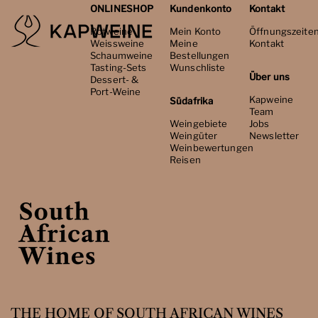
ONLINESHOP
Kundenkonto
Kontakt
Rotweine
Mein Konto
Öffnungszeite
Weissweine
Meine
Kontakt
Schaumweine
Bestellungen
Tasting-Sets
Wunschliste
Über uns
Dessert- &
Port-Weine
Kapweine
Südafrika
Team
Weingebiete
Jobs
Weingüter
Newsletter
Weinbewertungen
Reisen
THE HOME OF SOUTH AFRICAN WINES