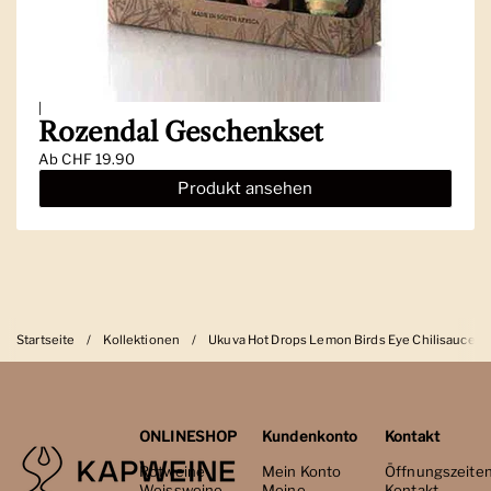
|
Rozendal Geschenkset
Ab
CHF 19.90
Produkt ansehen
Startseite
/
Kollektionen
/
Ukuva Hot Drops Lemon Birds Eye Chilisauce
ONLINESHOP
Kundenkonto
Kontakt
Rotweine
Mein Konto
Öffnungszeite
Weissweine
Meine
Kontakt