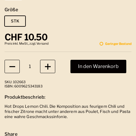
Größe
STK
Regulärer Preis
CHF 10.50
Preis inkl. MwSt., zzgl. Versand
Geringer Bestand
Anzahl
In den Warenkorb
SKU: 102663
ISBN: 6009625343183
Produktbeschrieb:
Hot Drops Lemon Chili. Die Komposition aus feurigem Chili und
frischer Zitrone macht unter anderem aus Poulet, Fisch und Pasta
eine wahre Geschmackssinfonie.
Share