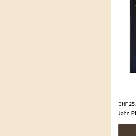
Regulär
CHF 25
John P