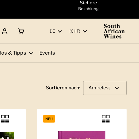
Sichere
Bezahlung
Warenkorb öffnen
Gesamtbetrag:
Sprache
DE
Land/Region
(CHF)
fos & Tipps
Events
Sortieren nach:
NEU