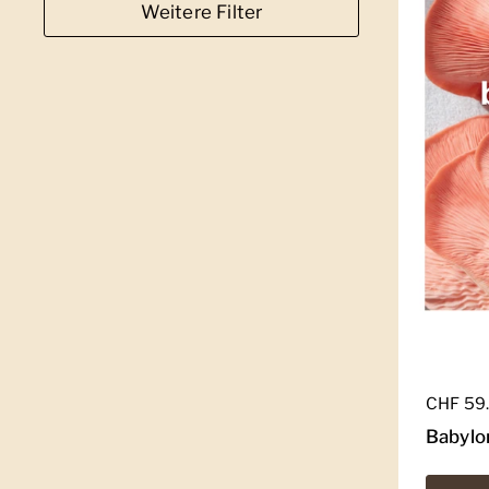
Weitere Filter
Regulär
CHF 59
Babylo