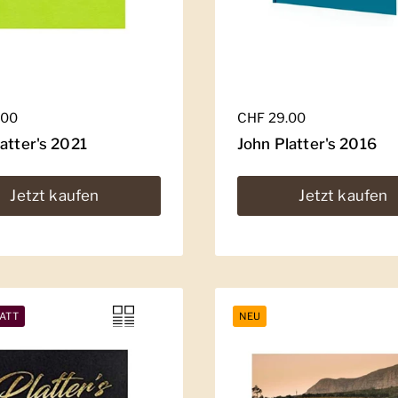
er Preis
.00
Regulärer Preis
CHF 29.00
atter's 2021
John Platter's 2016
Jetzt kaufen
Jetzt kaufen
ATT
NEU