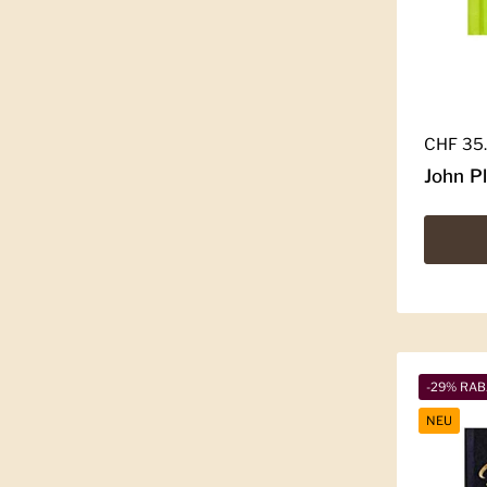
Regulär
CHF 35
John Pl
-29% RAB
NEU