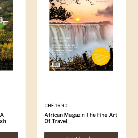
Regulärer Preis
CHF 16.90
 A
African Magazin The Fine Art
ish
Of Travel