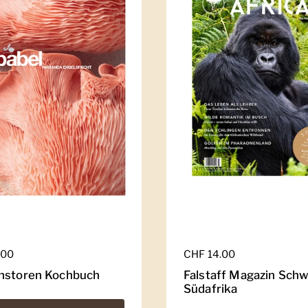
er Preis
.00
Regulärer Preis
CHF 14.00
nstoren Kochbuch
Falstaff Magazin Schw
Südafrika