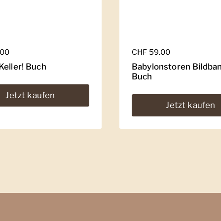
er Preis
.00
Regulärer Preis
CHF 59.00
Keller! Buch
Babylonstoren Bildba
Buch
Jetzt kaufen
Jetzt kaufen