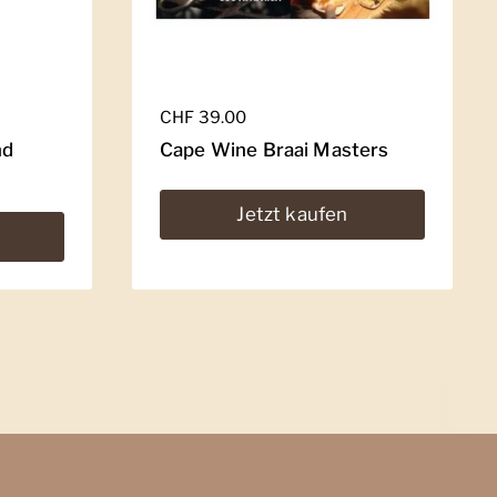
Regulärer Preis
CHF 39.00
nd
Cape Wine Braai Masters
Jetzt kaufen