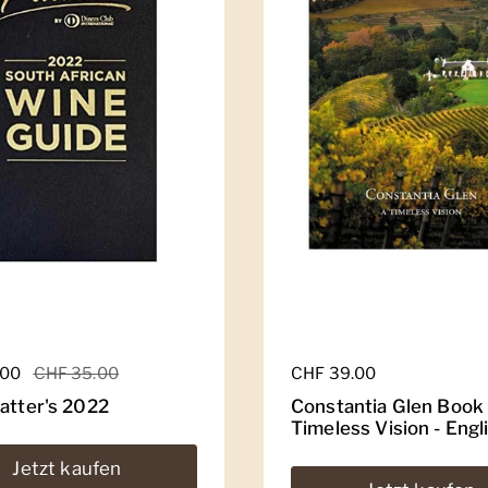
er Preis
.00
Sale-Preis
CHF 35.00
Regulärer Preis
CHF 39.00
latter's 2022
Constantia Glen Book
Timeless Vision - Engl
Jetzt kaufen