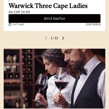
|
Warwick Three Cape Ladies
Ab
CHF 14.90
Jetzt kaufen
Auf Lager
(CHF 0.00/l)
1
/
12
Vorherige Folie
Nächste Folie