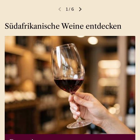
1
/
6
Vorherige Folie
Nächste Folie
Südafrikanische Weine entdecken