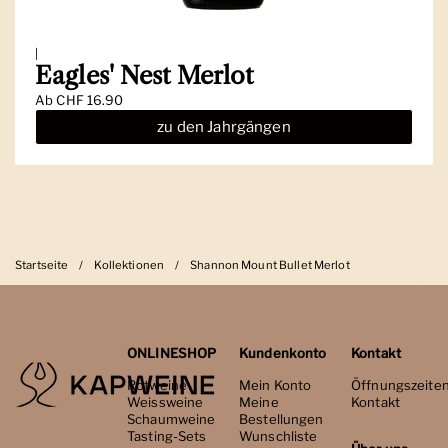
|
Eagles' Nest Merlot
Ab
CHF 16.90
zu den Jahrgängen
Startseite
/
Kollektionen
/
Shannon Mount Bullet Merlot
ONLINESHOP
Kundenkonto
Kontakt
Rotweine
Mein Konto
Öffnungszeite
Weissweine
Meine
Kontakt
Schaumweine
Bestellungen
Tasting-Sets
Wunschliste