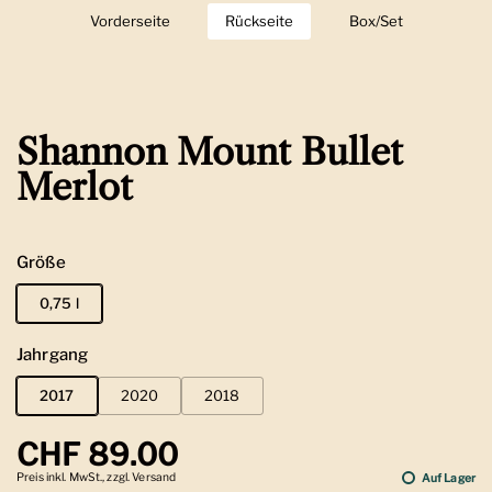
Vorderseite
Zeige Folie 1
Rückseite
Zeige Folie 2
Box/Set
Zeige Folie 3
Shannon Mount Bullet
Merlot
Größe
0,75 l
Jahrgang
2017
2020
2018
Regulärer Preis
CHF 89.00
Preis inkl. MwSt., zzgl. Versand
Auf Lager