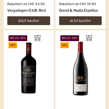
Regulärer Preis
Rabattiert ab CHF 43.90
Regulärer Preis
Rabattiert ab CHF 19.90
Vergelegen G.V.B. Red
David & Nadia Elpidios
Jetzt kaufen
Jetzt kaufen
BIS ZU -34%
BIS ZU -38%
NEU
NEU