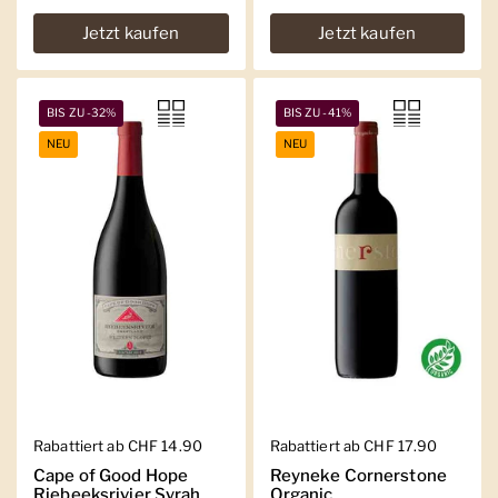
Jetzt kaufen
Jetzt kaufen
BIS ZU -32%
BIS ZU -41%
NEU
NEU
Regulärer Preis
Rabattiert ab CHF 14.90
Regulärer Preis
Rabattiert ab CHF 17.90
Cape of Good Hope
Reyneke Cornerstone
Riebeeksrivier Syrah
Organic