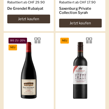
Regulärer Preis
Rabattiert ab CHF 29.90
Regulärer Preis
Rabattiert ab CHF 17.90
De Grendel Rubaiyat
Saxenburg Private
Collection Syrah
Jetzt kaufen
Jetzt kaufen
BIS ZU -20%
NEU
NEU