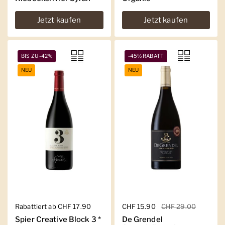
Jetzt kaufen
Jetzt kaufen
BIS ZU -42%
-45% RABATT
NEU
NEU
Regulärer Preis
Rabattiert ab CHF 17.90
Regulärer Preis
CHF 15.90
Sale-Preis
CHF 29.00
Spier Creative Block 3 *
De Grendel