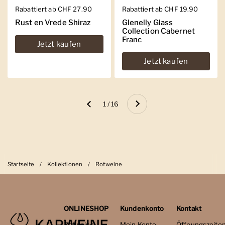
Regulärer Preis
Rabattiert ab CHF 27.90
Regulärer Preis
Rabattiert ab CHF 19.90
Rust en Vrede Shiraz
Glenelly Glass
Collection Cabernet
Franc
Jetzt kaufen
Jetzt kaufen
Weiter
1 / 16
Zurück
Startseite
/
Kollektionen
/
Rotweine
ONLINESHOP
Kundenkonto
Kontakt
Rotweine
Mein Konto
Öffnungszeite