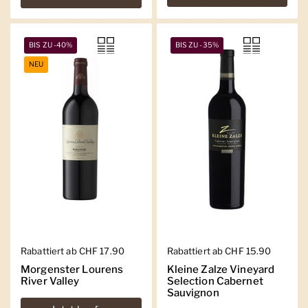
BIS ZU -40%
BIS ZU -35%
NEU
Regulärer Preis
Rabattiert ab CHF 17.90
Regulärer Preis
Rabattiert ab CHF 15.90
Morgenster Lourens
Kleine Zalze Vineyard
River Valley
Selection Cabernet
Sauvignon