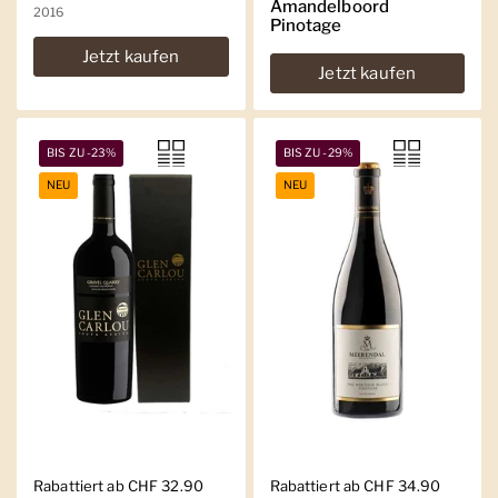
Amandelboord
2016
Pinotage
Jetzt kaufen
Jetzt kaufen
BIS ZU -23%
BIS ZU -29%
NEU
NEU
Regulärer Preis
Rabattiert ab CHF 32.90
Regulärer Preis
Rabattiert ab CHF 34.90