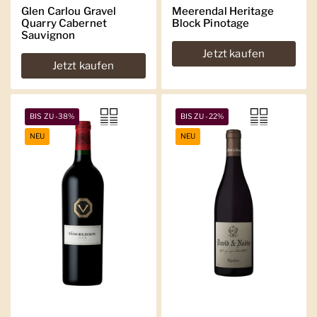
Glen Carlou Gravel
Meerendal Heritage
Quarry Cabernet
Block Pinotage
Sauvignon
Jetzt kaufen
Jetzt kaufen
BIS ZU -38%
BIS ZU -22%
NEU
NEU