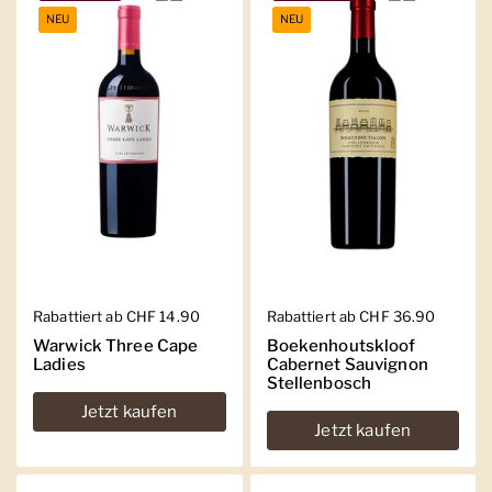
NEU
NEU
Regulärer Preis
Rabattiert ab CHF 14.90
Regulärer Preis
Rabattiert ab CHF 36.90
Warwick Three Cape
Boekenhoutskloof
Ladies
Cabernet Sauvignon
Stellenbosch
Jetzt kaufen
Jetzt kaufen