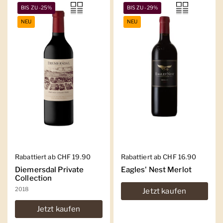
BIS ZU -25%
BIS ZU -29%
NEU
NEU
Regulärer Preis
Rabattiert ab CHF 19.90
Regulärer Preis
Rabattiert ab CHF 16.90
Diemersdal Private
Eagles' Nest Merlot
Collection
2018
Jetzt kaufen
Jetzt kaufen