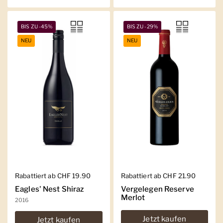
BIS ZU -45%
BIS ZU -29%
NEU
NEU
Regulärer Preis
Rabattiert ab CHF 19.90
Regulärer Preis
Rabattiert ab CHF 21.90
Eagles' Nest Shiraz
Vergelegen Reserve
Merlot
2016
Jetzt kaufen
Jetzt kaufen