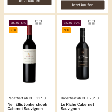
Jetzt kaufen
Jetzt kaufen
BIS ZU -41%
BIS ZU -39%
NEU
NEU
Regulärer Preis
Rabattiert ab CHF 22.90
Regulärer Preis
Rabattiert ab CHF 23.90
Neil Ellis Jonkershoek
Le Riche Cabernet
Cabenet Sauvignon
Sauvignon