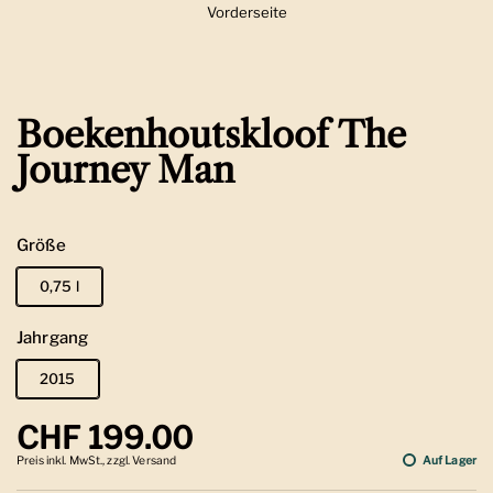
Vorderseite
Zeige Folie 1
Boekenhoutskloof The
Journey Man
Größe
0,75 l
Jahrgang
2015
Regulärer Preis
CHF 199.00
Preis inkl. MwSt., zzgl. Versand
Auf Lager