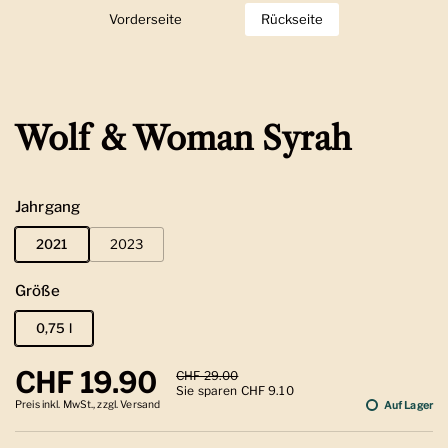
Vorderseite
Zeige Folie 1
Rückseite
Zeige Folie 2
Wolf & Woman Syrah
Jahrgang
2021
2023
Größe
0,75 l
Regulärer Preis
CHF 19.90
Sale-Preis
CHF 29.00
Sie sparen CHF 9.10
Preis inkl. MwSt., zzgl. Versand
Auf Lager