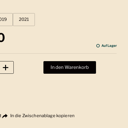
019
2021
 Preis
0
Auf Lager
In den Warenkorb
t
In die Zwischenablage kopieren