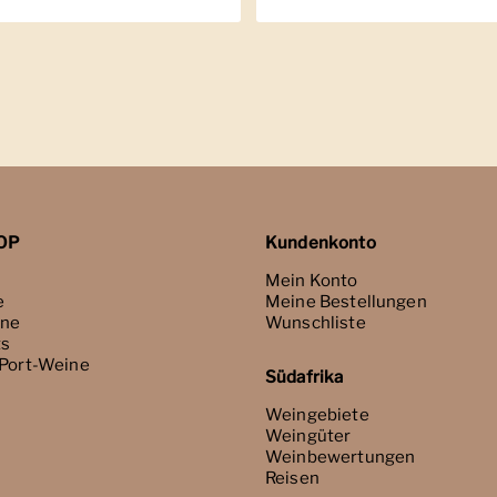
OP
Kundenkonto
Mein Konto
e
Meine Bestellungen
ne
Wunschliste
ts
 Port-Weine
Südafrika
Weingebiete
Weingüter
Weinbewertungen
Reisen