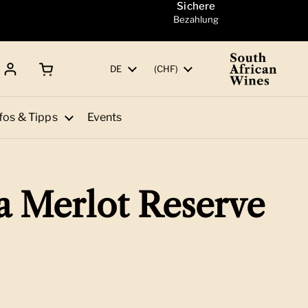
Sichere
Bezahlung
Warenkorb öffnen
Gesamtbetrag:
Sprache
DE
Land/Region
(CHF)
fos & Tipps
Events
 Merlot Reserve