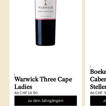
|
Boeke
|
Warwick Three Cape
Caber
Ladies
Stell
Ab
CHF 14.90
Ab
CHF 3
zu den Jahrgängen
z