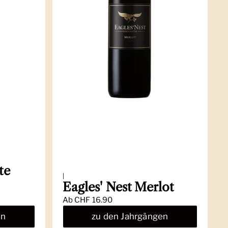
te
|
Eagles' Nest Merlot
Ab
CHF 16.90
en
zu den Jahrgängen