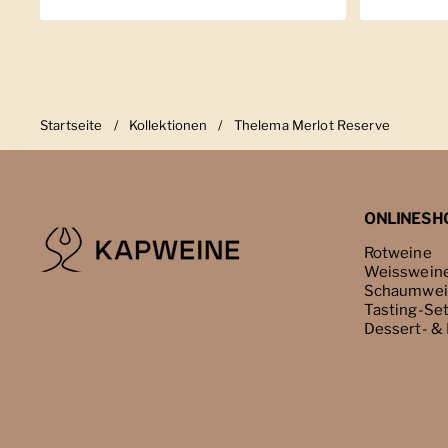
Startseite
/
Kollektionen
/
Thelema Merlot Reserve
ONLINESH
Rotweine
Weisswein
Schaumwei
Tasting-Se
Dessert- &