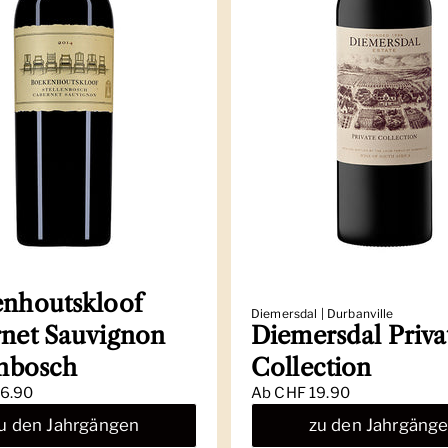
nhoutskloof
Diemersdal | Durbanville
net Sauvignon
Diemersdal Priva
enbosch
Collection
6.90
Ab
CHF 19.90
u den Jahrgängen
zu den Jahrgäng