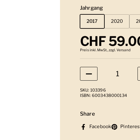
Jahrgang
2017
2020
2
Regulärer
CHF 59.0
Preis inkl. MwSt., zzgl. Versand
Anzahl
SKU: 103396
ISBN: 6003438000134
Share
Facebook
Pinteres