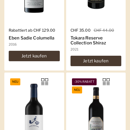
Regulärer Preis
Rabattiert ab CHF 129.00
Regulärer Preis
CHF 35.00
Sale-Preis
CHF 44.00
Eben Sadie Columella
Tokara Reserve
Collection Shiraz
2016
2021
Jetzt kaufen
Jetzt kaufen
NEU
-30% RABATT
NEU