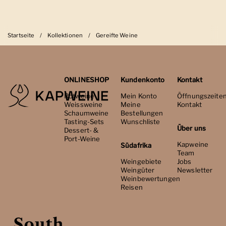
Startseite
/
Kollektionen
/
Gereifte Weine
ONLINESHOP
Kundenkonto
Kontakt
Rotweine
Mein Konto
Öffnungszeite
Weissweine
Meine
Kontakt
Schaumweine
Bestellungen
Tasting-Sets
Wunschliste
Über uns
Dessert- &
Port-Weine
Kapweine
Südafrika
Team
Weingebiete
Jobs
Weingüter
Newsletter
Weinbewertungen
Reisen