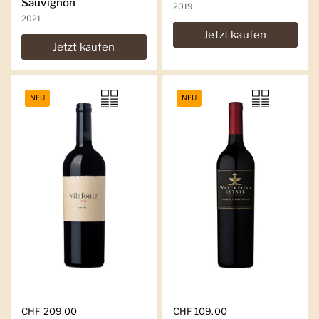
Sauvignon
2019
2021
Jetzt kaufen
Jetzt kaufen
NEU
NEU
Regulärer Preis
CHF 209.00
Regulärer Preis
CHF 109.00