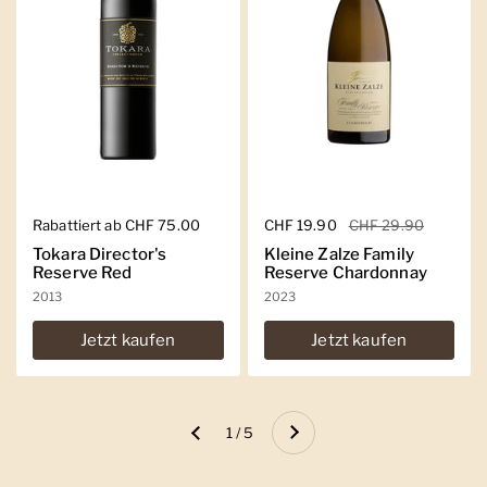
Regulärer Preis
Rabattiert ab CHF 75.00
Regulärer Preis
CHF 19.90
Sale-Preis
CHF 29.90
Tokara Director's
Kleine Zalze Family
Reserve Red
Reserve Chardonnay
2013
2023
Jetzt kaufen
Jetzt kaufen
Weiter
1 / 5
Zurück