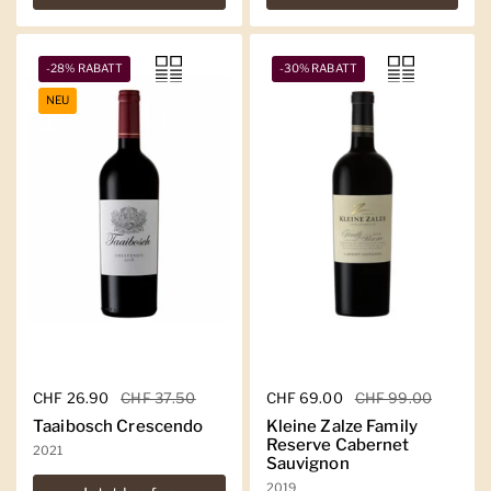
-28% RABATT
-30% RABATT
NEU
Regulärer Preis
CHF 26.90
Sale-Preis
CHF 37.50
Regulärer Preis
CHF 69.00
Sale-Preis
CHF 99.00
Taaibosch Crescendo
Kleine Zalze Family
Reserve Cabernet
2021
Sauvignon
2019