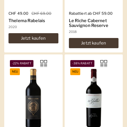
Regulärer Preis
CHF 49.00
Sale-Preis
CHF 69.00
Regulärer Preis
Rabattiert ab CHF 59.00
Thelema Rabelais
Le Riche Cabernet
Sauvignon Reserve
2020
2018
Jetzt kaufen
Jetzt kaufen
-22% RABATT
-38% RABATT
NEU
NEU