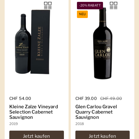
-20% RABATT
NEU
Regulärer Preis
CHF 54.00
Regulärer Preis
CHF 39.00
Sale-Preis
CHF 49.00
Kleine Zalze Vineyard
Glen Carlou Gravel
Selection Cabernet
Quarry Cabernet
Sauvignon
Sauvignon
2019
2018
Jetzt kaufen
Jetzt kaufen