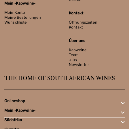
Mein -Kapweine-
Mein Konto
Kontakt
Meine Bestellungen
Wunschliste
Öffnungszeiten
Kontakt
Über uns
Kapweine
Team
Jobs
Newsletter
THE HOME OF SOUTH AFRICAN WINES
Onlineshop
Mein -Kapweine-
Rotweine
Weissweine
Südafrika
Mein Konto
Schaumweine
Meine Bestellungen
Tasting-Sets