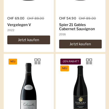
Regulärer Preis
CHF 69.00
Sale-Preis
CHF 89.00
Regulärer Preis
CHF 54.90
Sale-Preis
CHF 89.00
Vergelegen V
Spier 21 Gables
Cabernet Sauvignon
2022
2016
Jetzt kaufen
Jetzt kaufen
NEU
-20% RABATT
NEU