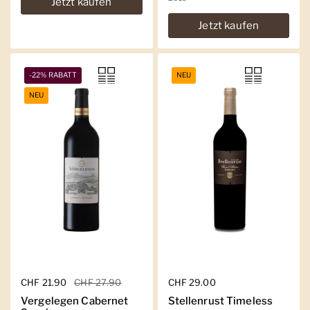
Jetzt kaufen
Jetzt kaufen
-22% RABATT
NEU
NEU
Regulärer Preis
CHF 21.90
Sale-Preis
CHF 27.90
Regulärer Preis
CHF 29.00
Vergelegen Cabernet
Stellenrust Timeless