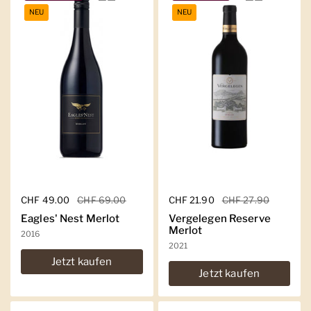
NEU
NEU
Regulärer Preis
CHF 49.00
Sale-Preis
CHF 69.00
Regulärer Preis
CHF 21.90
Sale-Preis
CHF 27.90
Eagles' Nest Merlot
Vergelegen Reserve
Merlot
2016
2021
Jetzt kaufen
Jetzt kaufen