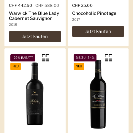
Regulärer Preis
CHF 442.50
Sale-Preis
CHF 588.00
Regulärer Preis
CHF 35.00
Warwick The Blue Lady
Chocoholic Pinotage
Cabernet Sauvignon
2017
2018
Jetzt kaufen
Jetzt kaufen
-29% RABATT
BIS ZU -34%
NEU
NEU