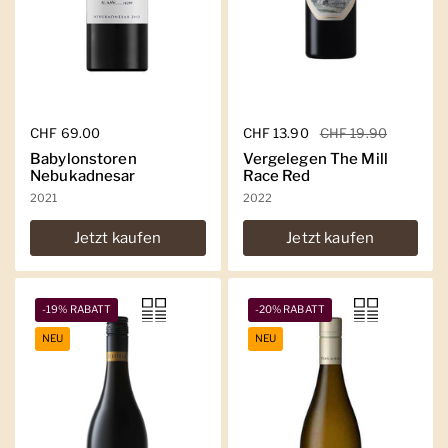
Regulärer Preis
CHF 69.00
Regulärer Preis
CHF 13.90
Sale-Preis
CHF 19.90
Babylonstoren
Vergelegen The Mill
Nebukadnesar
Race Red
2021
2022
Jetzt kaufen
Jetzt kaufen
-19% RABATT
-20% RABATT
NEU
NEU