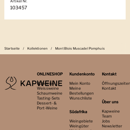
Artikel Nr.
103457
Startseite
/
Kollektionen
/
Mont Blois Muscadel Pomphuis
ONLINESHOP
Kundenkonto
Kontakt
Rotweine
Mein Konto
Öffnungszeite
Weissweine
Meine
Kontakt
Schaumweine
Bestellungen
Tasting-Sets
Wunschliste
Über uns
Dessert- &
Port-Weine
Kapweine
Südafrika
Team
Weingebiete
Jobs
Weingüter
Newsletter