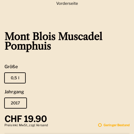
Vorderseite
Zeige Folie 1
Mont Blois Muscadel
Pomphuis
Größe
0,5 l
Jahrgang
2017
Regulärer Preis
CHF 19.90
Preis inkl. MwSt., zzgl. Versand
Geringer Bestand