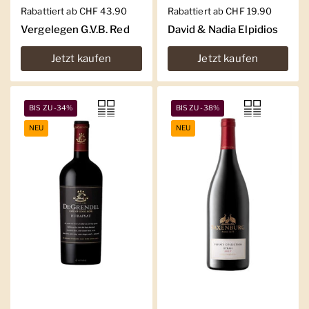
Regulärer Preis
Rabattiert ab CHF 43.90
Regulärer Preis
Rabattiert ab CHF 19.90
Vergelegen G.V.B. Red
David & Nadia Elpidios
Jetzt kaufen
Jetzt kaufen
BIS ZU -34%
BIS ZU -38%
NEU
NEU