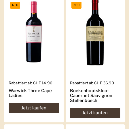
NEU
NEU
Regulärer Preis
Rabattiert ab CHF 14.90
Regulärer Preis
Rabattiert ab CHF 36.90
Warwick Three Cape
Boekenhoutskloof
Ladies
Cabernet Sauvignon
Stellenbosch
Jetzt kaufen
Jetzt kaufen