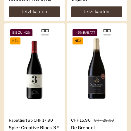
Jetzt kaufen
Jetzt kaufen
BIS ZU -42%
-45% RABATT
NEU
NEU
Regulärer Preis
Rabattiert ab CHF 17.90
Regulärer Preis
CHF 15.90
Sale-Preis
CHF 29.00
Spier Creative Block 3 *
De Grendel