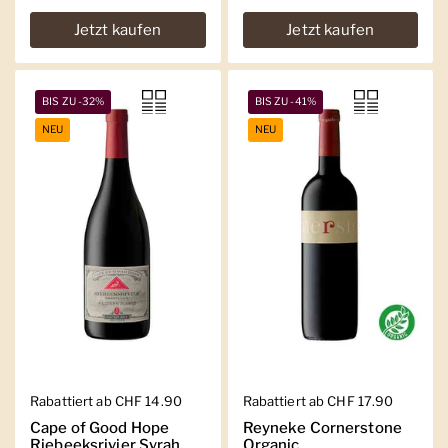
Jetzt kaufen
Jetzt kaufen
BIS ZU -32%
BIS ZU -41%
NEU
NEU
Regulärer Preis
Rabattiert ab CHF 14.90
Regulärer Preis
Rabattiert ab CHF 17.90
Cape of Good Hope
Reyneke Cornerstone
Riebeeksrivier Syrah
Organic