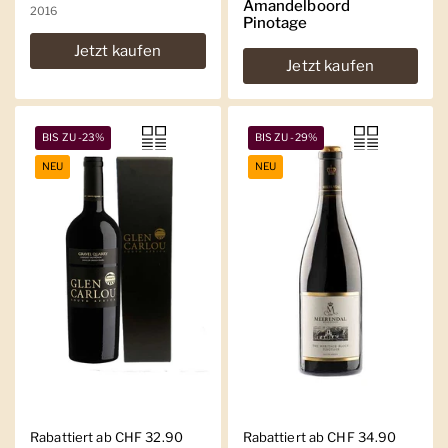
Amandelboord
2016
Pinotage
Jetzt kaufen
Jetzt kaufen
BIS ZU -23%
BIS ZU -29%
NEU
NEU
Regulärer Preis
Rabattiert ab CHF 32.90
Regulärer Preis
Rabattiert ab CHF 34.90