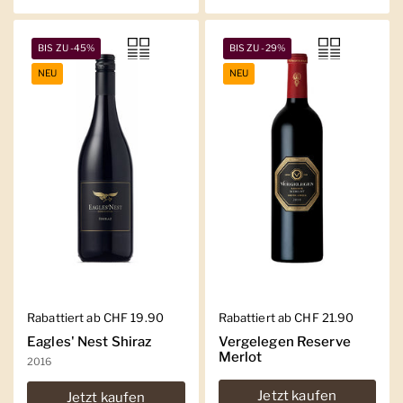
BIS ZU -45%
BIS ZU -29%
NEU
NEU
Regulärer Preis
Rabattiert ab CHF 19.90
Regulärer Preis
Rabattiert ab CHF 21.90
Eagles' Nest Shiraz
Vergelegen Reserve
Merlot
2016
Jetzt kaufen
Jetzt kaufen