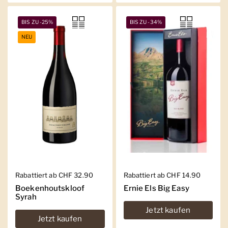
BIS ZU -25%
BIS ZU -34%
NEU
Regulärer Preis
Rabattiert ab CHF 32.90
Regulärer Preis
Rabattiert ab CHF 14.90
Boekenhoutskloof
Ernie Els Big Easy
Syrah
Jetzt kaufen
Jetzt kaufen