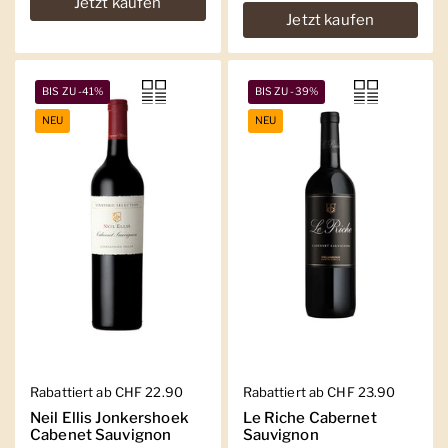
Jetzt kaufen
Jetzt kaufen
BIS ZU -41%
BIS ZU -39%
NEU
NEU
Regulärer Preis
Rabattiert ab CHF 22.90
Regulärer Preis
Rabattiert ab CHF 23.90
Neil Ellis Jonkershoek
Le Riche Cabernet
Cabenet Sauvignon
Sauvignon