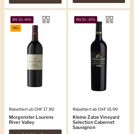
BIS ZU -40%
BIS ZU -35%
NEU
Regulärer Preis
Rabattiert ab CHF 17.90
Regulärer Preis
Rabattiert ab CHF 15.90
Morgenster Lourens
Kleine Zalze Vineyard
River Valley
Selection Cabernet
Sauvignon