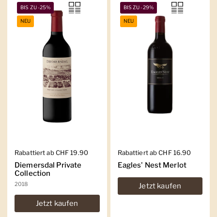
BIS ZU -25%
BIS ZU -29%
NEU
NEU
Regulärer Preis
Rabattiert ab CHF 19.90
Regulärer Preis
Rabattiert ab CHF 16.90
Diemersdal Private
Eagles' Nest Merlot
Collection
2018
Jetzt kaufen
Jetzt kaufen