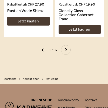
Regulärer Preis
Rabattiert ab CHF 27.90
Regulärer Preis
Rabattiert ab CHF 19.90
Rust en Vrede Shiraz
Glenelly Glass
Collection Cabernet
Franc
Jetzt kaufen
Jetzt kaufen
Weiter
1 / 16
Zurück
Startseite
/
Kollektionen
/
Rotweine
ONLINESHOP
Kundenkonto
Kontakt
Rotweine
Mein Konto
Öffnungszeite