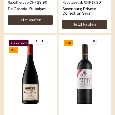
Regulärer Preis
Rabattiert ab CHF 29.90
Regulärer Preis
Rabattiert ab CHF 17.90
De Grendel Rubaiyat
Saxenburg Private
Collection Syrah
Jetzt kaufen
Jetzt kaufen
BIS ZU -20%
NEU
NEU