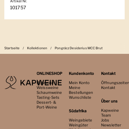
Artikel Nr.
101757
Startseite
/
Kollektionen
/
Pongrácz Desiderius MCC Brut
ONLINESHOP
Kundenkonto
Kontakt
Rotweine
Mein Konto
Öffnungszeite
Weissweine
Meine
Kontakt
Schaumweine
Bestellungen
Tasting-Sets
Wunschliste
Über uns
Dessert- &
Port-Weine
Kapweine
Südafrika
Team
Weingebiete
Jobs
Weingüter
Newsletter