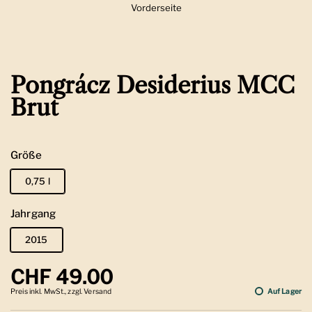
Vorderseite
Zeige Folie 1
Pongrácz Desiderius MCC
Brut
Größe
0,75 l
Jahrgang
2015
Regulärer Preis
CHF 49.00
Preis inkl. MwSt., zzgl. Versand
Auf Lager